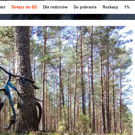
ści
Dołącz do 62!
Dla rodziców
Do pobrania
Rozkazy
1%