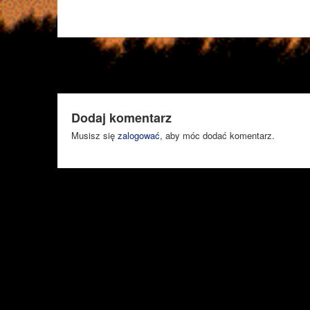
Dodaj komentarz
Musisz się
zalogować
, aby móc dodać komentarz.