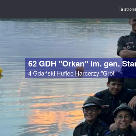
Ta strona
62 GDH "Orkan" im. gen. St
4 Gdański Hufiec Harcerzy "Grot"