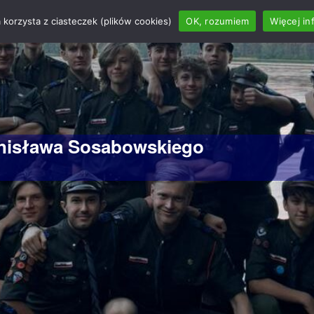
 korzysta z ciasteczek (plików cookies)
OK, rozumiem
Więcej in
anisława Sosabowskiego