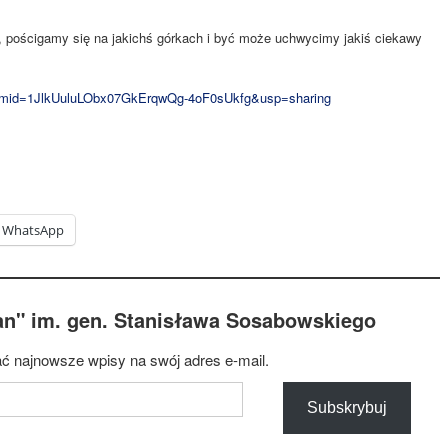
pościgamy się na jakichś górkach i być może uchwycimy jakiś ciekawy
it?mid=1JlkUuluLObx07GkErqwQg-4oF0sUkfg&usp=sharing
WhatsApp
an" im. gen. Stanisława Sosabowskiego
ć najnowsze wpisy na swój adres e-mail.
Subskrybuj