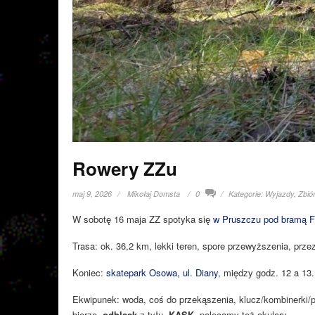
Rowery ZZu
maj 9, 2026
Mikołaj Domsta
0
Kategorie:
Wyjazdy
,
Zbiór
W sobotę 16 maja ZZ spotyka się
w Pruszczu pod bramą F
Trasa: ok. 36,2 km, lekki teren, spore przewyższenia, prz
Koniec:
skatepark Osowa, ul. Diany
, między godz. 12 a 13.
Ekwipunek: woda, coś do przekąszenia, klucz/kombinerki/
bierze,
odblask
z tyłu,
KASK
, polecamy też okulary.