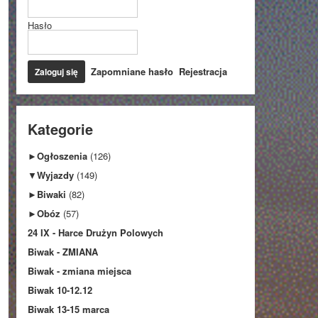
Hasło
Zapomniane hasło
Rejestracja
Kategorie
►
Ogłoszenia
(126)
▼
Wyjazdy
(149)
►
Biwaki
(82)
►
Obóz
(57)
24 IX - Harce Drużyn Polowych
Biwak - ZMIANA
Biwak - zmiana miejsca
Biwak 10-12.12
Biwak 13-15 marca