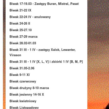
Biwak 17-19.03 - Zastępy Buran, Mistral, Pasat
Biwak 21-22 IX
Biwak 22-24 IV - anulowany
Biwak 24-26 II
Biwak 25-27.10
Biwak 27-29 marca
Biwak 28.02-01.03
Biwak 31 III - 1 IV - zastępy Xalok, Lewanter,
Virason
Biwak 31 III - 1 IV [X, L, V] i zbiórki 1 IV [B, M, P]
Biwak 31.05-2.06
Biwak 9-11 XI
Biwak czerwcowy
Biwak drużyny 8-10 marca
Biwak jesienny 14-16 X
Biwak kwietniowy
Biwak Listopadowy