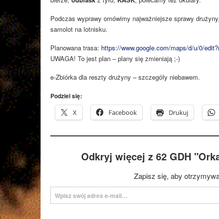
Podczas wyprawy omówimy najważniejsze sprawy drużyny, 
samolot na lotnisku.
Planowana trasa:
https://www.google.com/maps/d/u/0/ed
UWAGA! To jest plan – plany się zmieniają ;-)
e-Zbiórka dla reszty drużyny – szczegóły niebawem.
Podziel się:
X
Facebook
Drukuj
Odkryj więcej z 62 GDH "Ork
Zapisz się, aby otrzymywa
Wpisz swój adres e-mail…