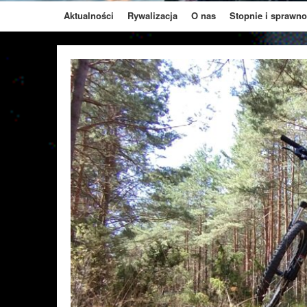
Aktualności
Rywalizacja
O nas
Stopnie i sprawno