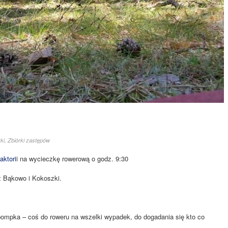
ki
,
Zbiórki zastępów
aktori
i na wycieczkę rowerową o godz. 9:30
ez Bąkowo i Kokoszki.
pompka – coś do roweru na wszelki wypadek, do dogadania się kto co