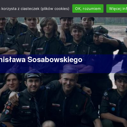
 korzysta z ciasteczek (plików cookies)
OK, rozumiem
Więcej in
anisława Sosabowskiego