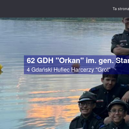
Ta strona
62 GDH "Orkan" im. gen. St
4 Gdański Hufiec Harcerzy "Grot"