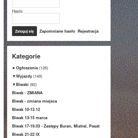
Hasło
Zapomniane hasło
Rejestracja
Kategorie
►
Ogłoszenia
(126)
▼
Wyjazdy
(149)
▼
Biwaki
(82)
Biwak - ZMIANA
Biwak - zmiana miejsca
Biwak 10-12.12
Biwak 13-15 marca
Biwak 17-19.03 - Zastępy Buran, Mistral, Pasat
Biwak 21-22 IX