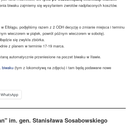
ńczenia biwaku zajmiemy się wysyłaniem zwrotów nadpłaconych kosztów.
w Elblągu, podjęliśmy razem z 2 ODH decyzję o zmianie miejsca i terminu
snym wieczorem w piątek, powrót późnym wieczorem w sobotę).
będzie się zwykła zbiórka.
odnie z planem w terminie 17-19 marca.
staną automatycznie przeniesione na poczet biwaku w Iławie.
. biwaku
(tym z lokomotywą na zdjęciu) i tam będą podawane nowe
WhatsApp
an" im. gen. Stanisława Sosabowskiego