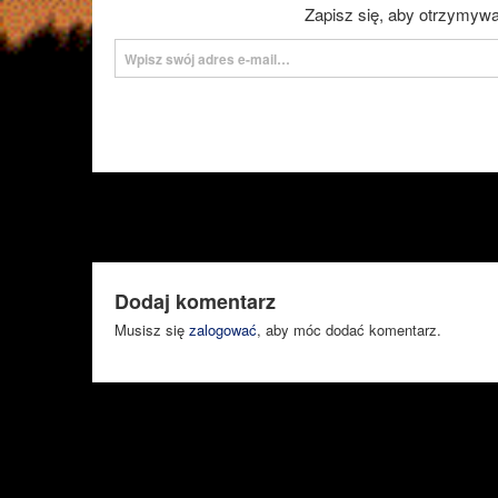
Zapisz się, aby otrzymywa
Wpisz swój adres e-mail…
Dodaj komentarz
Musisz się
zalogować
, aby móc dodać komentarz.