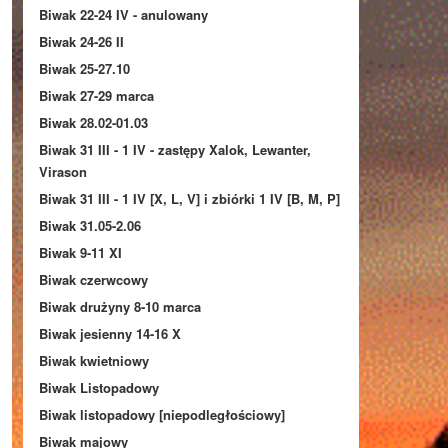
Biwak 22-24 IV - anulowany
Biwak 24-26 II
Biwak 25-27.10
Biwak 27-29 marca
Biwak 28.02-01.03
Biwak 31 III - 1 IV - zastępy Xalok, Lewanter,
Virason
Biwak 31 III - 1 IV [X, L, V] i zbiórki 1 IV [B, M, P]
Biwak 31.05-2.06
Biwak 9-11 XI
Biwak czerwcowy
Biwak drużyny 8-10 marca
Biwak jesienny 14-16 X
Biwak kwietniowy
Biwak Listopadowy
Biwak listopadowy [niepodległościowy]
Biwak majowy