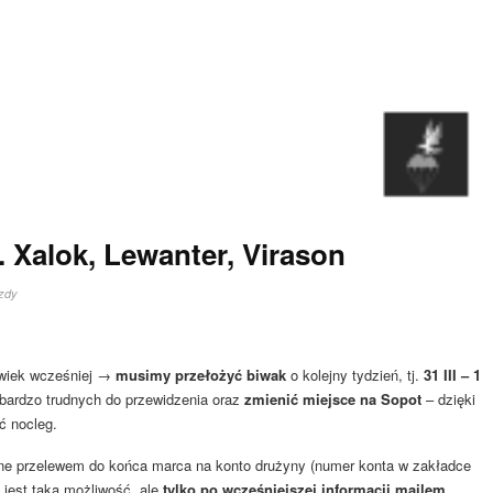
 Xalok, Lewanter, Virason
zdy
olwiek wcześniej →
musimy przełożyć biwak
o kolejny tydzień, tj.
31 III – 1
a bardzo trudnych do przewidzenia oraz
zmienić miejsce na Sopot
– dzięki
ć nocleg.
tne przelewem do końca marca na konto drużyny (numer konta w zakładce
, jest taka możliwość, ale
tylko po wcześniejszej informacji mailem.