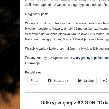
Jeśli ktoś zapłacił już więcej, w ciągu tygodnia od zako
Oryginalny post:
W związku z dużymi trudnościami ze znalezieniem noclegu 
biwaku – będzie to Iława w dn. 24-25 marca (wyjazd wcze
W terminie dotychczas planowanym na biwak (18 marca) od
Natomiast zastępy Buran, Mistral i Pasat jadą na biwak zg
Wszelkie wpłaty jakie otrzymaliśmy na biwak w Elblągu zo
Zmiany zostały już wprowadzone w
oryginalnym poście dot
informacje.
Podziel się:
X
Facebook
Drukuj
Odkryj więcej z 62 GDH "Ork