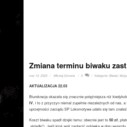
Zmiana terminu biwaku zast.
mar 12, 2023
Mikołaj Domsta
0
Kategorie:
Biwaki
,
Wyja
AKTUALIZACJA 22.03
Biurokracja okazała się znacznie potężniejsza niż kiedyk
IV
, i to z przyczyn niemal zupełnie niezależnych od nas, 
uprzejmości zarządu SP Lokomotywa udało się tam znaleź
Koszt biwaku spadł dzięki temu: obecnie jest to
5
0 zł
, pła
„składki”). Jeśli ktoś woli zapłacić gotówką w dniu wyjazdu