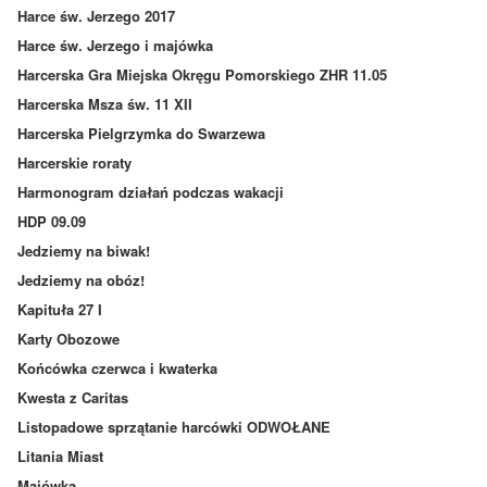
Harce św. Jerzego 2017
Harce św. Jerzego i majówka
Harcerska Gra Miejska Okręgu Pomorskiego ZHR 11.05
Harcerska Msza św. 11 XII
Harcerska Pielgrzymka do Swarzewa
Harcerskie roraty
Harmonogram działań podczas wakacji
HDP 09.09
Jedziemy na biwak!
Jedziemy na obóz!
Kapituła 27 I
Karty Obozowe
Końcówka czerwca i kwaterka
Kwesta z Caritas
Listopadowe sprzątanie harcówki ODWOŁANE
Litania Miast
Majówka