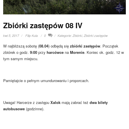
Zbiórki zastępów 08 IV
kwi 5, 2017
Filip Kula
0
Kategorie:
Zbiórki
,
Zbiórki zastępów
W najbliższą sobotę (
08.04
) odbędą się
zbiórki zastępów
. Początek
zbiórek o godz.
9:00
przy
harcówce
na
Morenie
. Koniec ok. godz. 12 w
tym samym miejscu.
Pamiętajcie o pełnym umundurowaniu i proporcach.
Uwaga! Harcerze z zastępu
Xalok
mają zabrać też
dwa bilety
autobusowe
(godzinne).