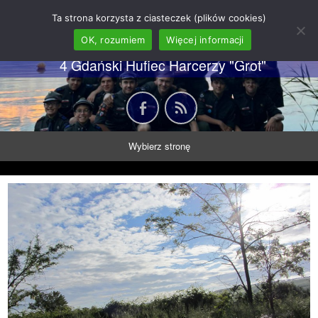
62 GDH "Orkan" im. gen.
Ta strona korzysta z ciasteczek (plików cookies)
Stanisława Sosabowskiego
OK, rozumiem
Więcej informacji
4 Gdański Hufiec Harcerzy "Grot"
Wybierz stronę