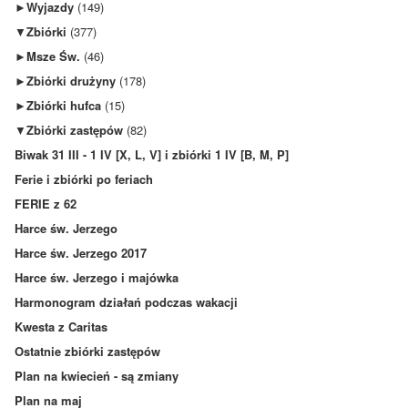
►
Wyjazdy
(149)
▼
Zbiórki
(377)
►
Msze Św.
(46)
►
Zbiórki drużyny
(178)
►
Zbiórki hufca
(15)
▼
Zbiórki zastępów
(82)
Biwak 31 III - 1 IV [X, L, V] i zbiórki 1 IV [B, M, P]
Ferie i zbiórki po feriach
FERIE z 62
Harce św. Jerzego
Harce św. Jerzego 2017
Harce św. Jerzego i majówka
Harmonogram działań podczas wakacji
Kwesta z Caritas
Ostatnie zbiórki zastępów
Plan na kwiecień - są zmiany
Plan na maj