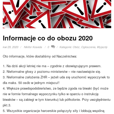
Informacje co do obozu 2020
kwi 29, 2020
Nikifor Koseda
0
Kategorie:
Obóz
,
Ogłoszenia
,
Wyjazdy
Oto informacje, które dostaliśmy od Naczelnictwa:
1. Na dziś akcji letniej nie ma – zgodnie z obowiązującym prawem.
2. Nieformalne głosy z poziomu ministerstw – nie nastawiajcie się.
3. Nieformalne założenia ZHR – jeżeli uda się uruchomić wypoczynek to
dla maks. 50 osób w jednym miejscu!!
4. Większe prawdopodobieństwo, ze będzie zgoda na biwaki (być może
nie w formie formalnego wypoczynku tylko w oparciu o instrukcję
biwaków – są zabiegi w tym kierunku) lub półkolonie. Przy uwzględnieniu
pkt.3.
5. Wszystkie organizacje harcerskie połączyły siły i lobbują wspólną