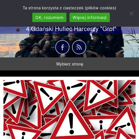
62 GDH "Orkan" im. gen.
Ta strona korzysta z ciasteczek (plików cookies)
Stanisława Sosabowskiego
OK, rozumiem
Więcej informacji
4 Gdański Hufiec Harcerzy "Grot"
Wybierz stronę