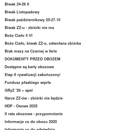
Biwak 24-26 II
Biwak Listopadowy
Biwak październikowy 25-27.10
Biwak ZZ-u - zbiórki nie ma
Boże Ciało 4 VI
Boże Ciało, biwak ZZ-u, odwołana zbiórka
Brak mszy na Czarnej w ferie
DOKUMENTY PRZED OBOZEM
Dostępne są karty obozowe
Etap II rywalizacji zakończony!
Fundusz płaskiego węzła
GRyZ '26 + apel
Harce ZZ-ów - zbiórki nie będzie
HDP - Osowa 2025
II rata obozowa - przypomnienie
Informacje co do obozu 2020
Informacje co do odwiedzin