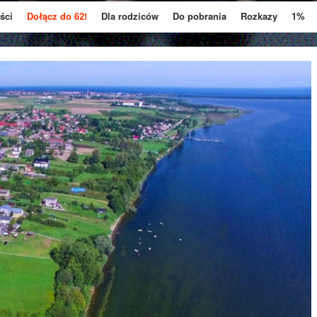
ści
Dołącz do 62!
Dla rodziców
Do pobrania
Rozkazy
1%