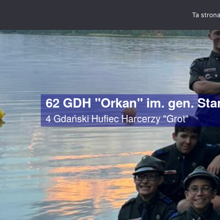
Ta strona
62 GDH "Orkan" im. gen. St
4 Gdański Hufiec Harcerzy "Grot"