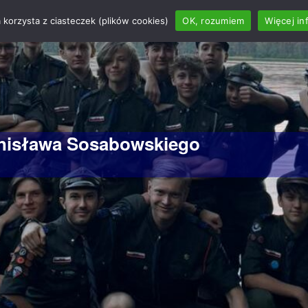
 korzysta z ciasteczek (plików cookies)
OK, rozumiem
Więcej in
anisława Sosabowskiego