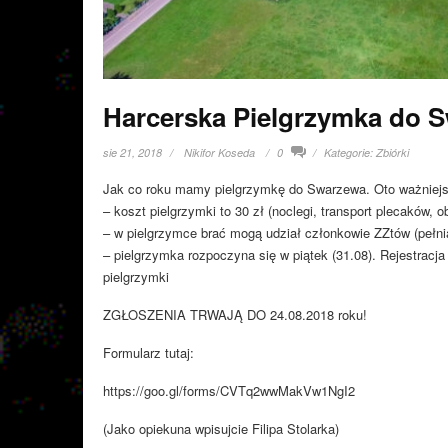
Harcerska Pielgrzymka do 
sie 21, 2018
Nikifor Koseda
0
Kategorie:
Zbiórki
Jak co roku mamy pielgrzymkę do Swarzewa. Oto ważniejs
– koszt pielgrzymki to 30 zł (noclegi, transport plecaków, o
– w pielgrzymce brać mogą udział członkowie ZZtów (pełni
– pielgrzymka rozpoczyna się w piątek (31.08). Rejestrac
pielgrzymki
ZGŁOSZENIA TRWAJĄ DO 24.08.2018 roku!
Formularz tutaj:
https://goo.gl/forms/CVTq2wwMakVw1NgI2
(Jako opiekuna wpisujcie Filipa Stolarka)