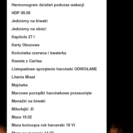
Harmonogram działań podczas wakacji
HDP 09.09
Jedziemy na biwak!
Jedziemy na obóz!
Kapituła 27 I
Karty Obozowe
Końcówka czerwca i kwaterka
Kwesta z Caritas
Listopadowe sprzątanie harcówki ODWOŁANE
Litania Miast
Majówka
Marcowe porządki harcówkowe przesunięte
Menażki na biwaki
Mikołajki :D
Msza 19.02
Msza kończąca rok harcerski 18 VI
Msza na morenie 14.03