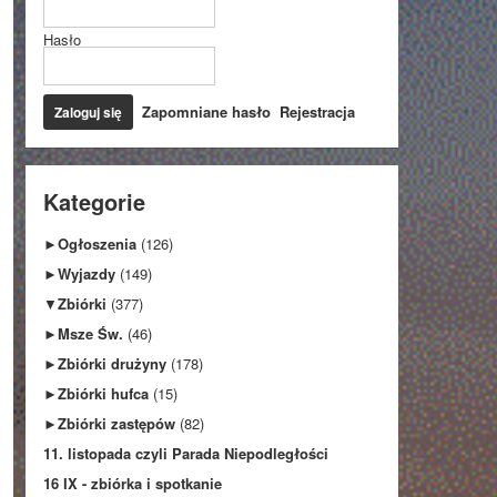
Hasło
Zapomniane hasło
Rejestracja
Kategorie
►
Ogłoszenia
(126)
►
Wyjazdy
(149)
▼
Zbiórki
(377)
►
Msze Św.
(46)
►
Zbiórki drużyny
(178)
►
Zbiórki hufca
(15)
►
Zbiórki zastępów
(82)
11. listopada czyli Parada Niepodległości
16 IX - zbiórka i spotkanie