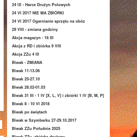
24 IX - Harce Drużyn Polowych
24 VI 2017 NIE MA ZBIÓRKI
24 VI 2017 Ogarnianie sprzętu na obóz
29 VIII - zmiana godziny
Akcja magazyn - 16 III
Akcja z RD i zbiórka 9 VIII
Akcja ZZu 4 III
Biwak - ZMIANA
Biwak 11-13.06
Biwak 25-27.10
Biwak 28.02-01.03
Biwak 31 III - 1 IV [X, L, V] i zbiórki 1 IV [B, M, P]
Biwak 8 - 10 VI 2018
Biwak po świętach
Biwak w Szymbarku 27-29.10.2017
Biwak ZZu Południe 2025
Biwak ZZu, zbiórka drużyny