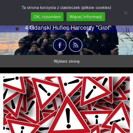
62 GDH "Orkan" im. gen.
Ta strona korzysta z ciasteczek (plików cookies)
Stanisława Sosabowskiego
OK, rozumiem
Więcej informacji
4 Gdański Hufiec Harcerzy "Grot"
Wybierz stronę