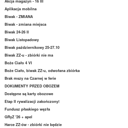
Akcja magazyn - 16 III
Aplikacja mobilna
Biwak - ZMIANA
Biwak - zmiana miejsca
Biwak 24-26 II
Biwak Listopadowy
Biwak październikowy 25-27.10
Biwak ZZ-u - zbiórki nie ma
Boże Ciało 4 VI
Boże Ciało, biwak ZZ-u, odwołana zbiórka
Brak mszy na Czarnej w ferie
DOKUMENTY PRZED OBOZEM
Dostępne są karty obozowe
Etap II rywalizacji zakończony!
Fundusz płaskiego węzła
GRyZ '26 + apel
Harce ZZ-ów - zbiórki nie będzie