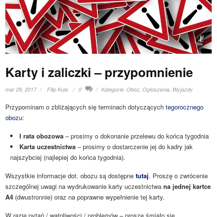
Karty i zaliczki – przypomnienie
mar 29, 2017
Filip Kula
0
Kategorie:
Obóz
,
Ogłoszenia
,
Wyjazdy
Przypominam o zbliżających się terminach dotyczących
tegorocznego
obozu
:
I rata obozowa
– prosimy o dokonanie przelewu do końca tygodnia
Karta uczestnictwa
– prosimy o dostarczenie jej do kadry jak
najszybciej (najlepiej do końca tygodnia).
Wszystkie informacje dot. obozu są dostępne
tutaj
. Proszę o zwrócenie
szczególnej uwagi na wydrukowanie karty uczestnictwa
na jednej kartce
A4
(dwustronnie) oraz na poprawne wypełnienie tej karty.
W razie pytań / wątpliwości / problemów – proszę śmiało się