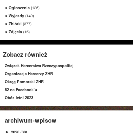
►
Ogłoszenia
(126)
►
Wyjazdy
(149)
►
Zbiórki
(377)
►
Zdjęcia
(16)
Zobacz również
Związek Harcerstwa Rzeczypospolitej
Organizacja Harcerzy ZHR
Okręg Pomorski ZHR
62 na Facebook’u
Obóz letni 2023
archiwum-wpisow
2026
(38)
►