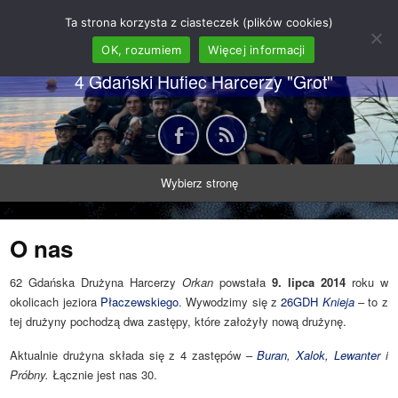
62 GDH "Orkan" im. gen.
Ta strona korzysta z ciasteczek (plików cookies)
Stanisława Sosabowskiego
OK, rozumiem
Więcej informacji
4 Gdański Hufiec Harcerzy "Grot"
Wybierz stronę
O nas
62 Gdańska Drużyna Harcerzy
Orkan
powstała
9. lipca 2014
roku w
okolicach jeziora
Płaczewskiego
. Wywodzimy się z
26GDH
Knieja
– to z
tej drużyny pochodzą dwa zastępy, które założyły nową drużynę.
Aktualnie drużyna składa się z 4 zastępów –
Buran
,
Xalok,
Lewanter
i
Próbny.
Łącznie jest nas 30.