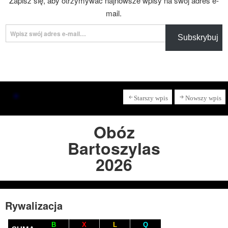
Zapisz się, aby otrzymywać najnowsze wpisy na swój adres e-
mail.
Wpisz swój adres e-mail…
Subskrybuj
Starszy wpis
Nowszy wpis
Obóz
Bartoszylas
2026
Rywalizacja