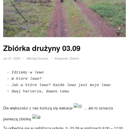
Zbiórka drużyny 03.09
sie 31, 2022
Mikołaj Domsta
Kategorie:
Zbiórki
- Idziemy w lewo
- W które lewo?
- Jak w które lewo? Każde lewo jest moje lewo
~ dwaj harcerze, dawno temu
Dla większości z nas kończą się wakacje
… ale to oznacza
pierwszą zbiórkę
Ta odbędzie się w najbliższą sobotę, tj. 03.09 w godzinach 9:00 – 12:00