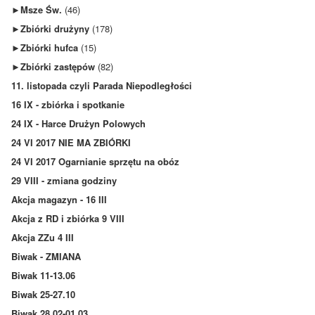
►
Msze Św.
(46)
►
Zbiórki drużyny
(178)
►
Zbiórki hufca
(15)
►
Zbiórki zastępów
(82)
11. listopada czyli Parada Niepodległości
16 IX - zbiórka i spotkanie
24 IX - Harce Drużyn Polowych
24 VI 2017 NIE MA ZBIÓRKI
24 VI 2017 Ogarnianie sprzętu na obóz
29 VIII - zmiana godziny
Akcja magazyn - 16 III
Akcja z RD i zbiórka 9 VIII
Akcja ZZu 4 III
Biwak - ZMIANA
Biwak 11-13.06
Biwak 25-27.10
Biwak 28.02-01.03