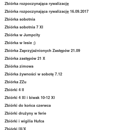
Zbiórka rozpoczynająca rywalizację
Zbiórka rozpoczynająca rywalizację 16.09.2017
Zbiórka sobotnia
Zbiórka sobotnia 7 XI
Zbiórka w Jumpcity
Zbiórka w lesie ;)
Zbiórka Zaprzyjaźnionych Zastępów 21.09
Zbiórka zastępów 21 X
Zbiórka zimowa
Zbiórka żywności w sobotę 7.12
Zbiórka ZZu
Zbiórki 4 II
Zbiórki 4 XI i biwak 10-12 XI
Zbiórki do końca czerwca
Zbiórki drużyny w ferie
Zbiórki i wigilia Hufca
Zbiórki IX/X