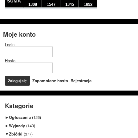
Moje konto
Login
Hasło
Zapomniane hasło
Rejestracja
Kategorie
►
Ogłoszenia
(126)
►
Wyjazdy
(149)
▼
Zbiórki
(377)