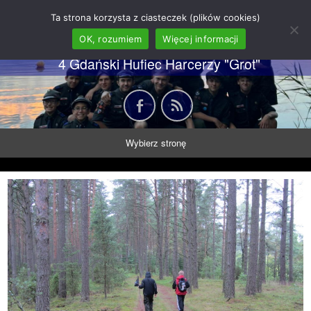
62 GDH "Orkan" im. gen.
Ta strona korzysta z ciasteczek (plików cookies)
Stanisława Sosabowskiego
OK, rozumiem
Więcej informacji
4 Gdański Hufiec Harcerzy "Grot"
Wybierz stronę