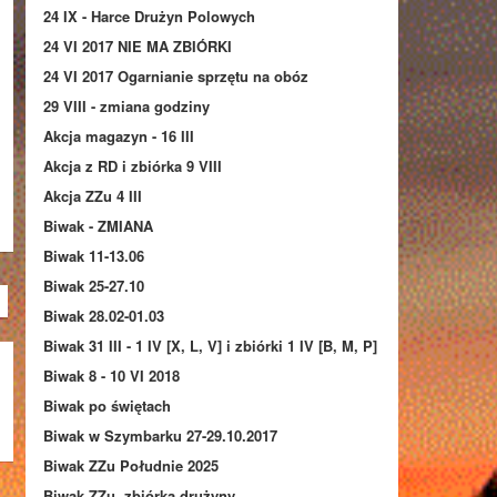
24 IX - Harce Drużyn Polowych
24 VI 2017 NIE MA ZBIÓRKI
24 VI 2017 Ogarnianie sprzętu na obóz
29 VIII - zmiana godziny
Akcja magazyn - 16 III
Akcja z RD i zbiórka 9 VIII
Akcja ZZu 4 III
Biwak - ZMIANA
Biwak 11-13.06
Biwak 25-27.10
Biwak 28.02-01.03
Biwak 31 III - 1 IV [X, L, V] i zbiórki 1 IV [B, M, P]
Biwak 8 - 10 VI 2018
Biwak po świętach
Biwak w Szymbarku 27-29.10.2017
Biwak ZZu Południe 2025
Biwak ZZu, zbiórka drużyny