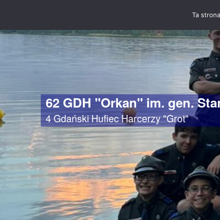
Ta strona
62 GDH "Orkan" im. gen. St
4 Gdański Hufiec Harcerzy "Grot"