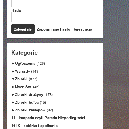
Hasło
Zapomniane hasło
Rejestracja
Kategorie
►
Ogłoszenia
(126)
►
Wyjazdy
(149)
▼
Zbiórki
(377)
►
Msze Św.
(46)
►
Zbiórki drużyny
(178)
►
Zbiórki hufca
(15)
►
Zbiórki zastępów
(82)
11. listopada czyli Parada Niepodległości
16 IX - zbiórka i spotkanie