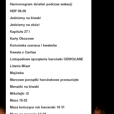
Harmonogram działań podczas wakacji
HDP 09.09
Jedziemy na biwak!
Jedziemy na obóz!
Kapituła 27 I
Karty Obozowe
Końcówka czerwca i kwaterka
Kwesta z Caritas
Listopadowe sprzątanie harcówki ODWOŁANE
Litania Miast
Majówka
Marcowe porządki harcówkowe przesunięte
Menażki na biwaki
Mikołajki :D
Msza 19.02
Msza kończąca rok harcerski 18 VI
Msza na morenie 14.03