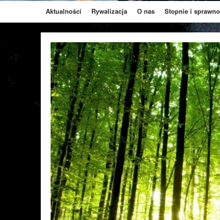
Aktualności
Rywalizacja
O nas
Stopnie i sprawno