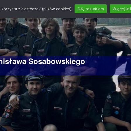
 korzysta z ciasteczek (plików cookies)
OK, rozumiem
Więcej in
anisława Sosabowskiego