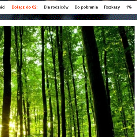
ści
Dołącz do 62!
Dla rodziców
Do pobrania
Rozkazy
1%