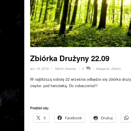
Zbiórka Drużyny 22.09
wrz 18, 2018
Nikifor Koseda
0
Kategorie:
Zbiórki
W najbliższą sobotę 22 września odbędze się zbiórka druż
zwyke- pod harcówką. Do zobaczenia!!!
Podziel się:
X
Facebook
Drukuj