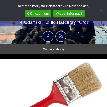
62 GDH "Orkan" im. gen.
Ta strona korzysta z ciasteczek (plików cookies)
Stanisława Sosabowskiego
OK, rozumiem
Więcej informacji
4 Gdański Hufiec Harcerzy "Grot"
Wybierz stronę