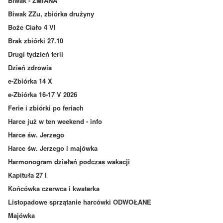
Biwak - ZMIANA
Biwak ZZu, zbiórka drużyny
Boże Ciało 4 VI
Brak zbiórki 27.10
Drugi tydzień ferii
Dzień zdrowia
e-Zbiórka 14 X
e-Zbiórka 16-17 V 2026
Ferie i zbiórki po feriach
Harce już w ten weekend - info
Harce św. Jerzego
Harce św. Jerzego i majówka
Harmonogram działań podczas wakacji
Kapituła 27 I
Końcówka czerwca i kwaterka
Listopadowe sprzątanie harcówki ODWOŁANE
Majówka