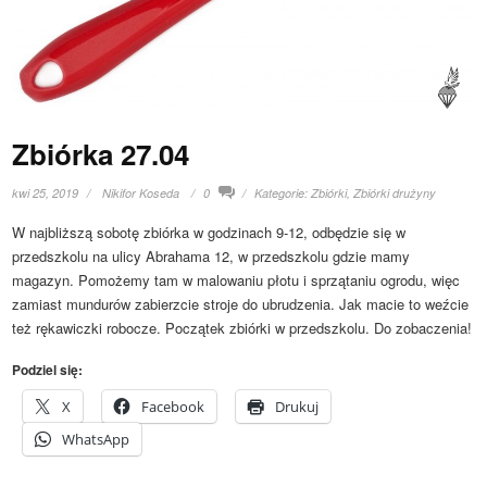
Zbiórka 27.04
kwi 25, 2019
Nikifor Koseda
0
Kategorie:
Zbiórki
,
Zbiórki drużyny
W najbliższą sobotę zbiórka w godzinach 9-12, odbędzie się w
przedszkolu na ulicy Abrahama 12, w przedszkolu gdzie mamy
magazyn. Pomożemy tam w malowaniu płotu i sprzątaniu ogrodu, więc
zamiast mundurów zabierzcie stroje do ubrudzenia. Jak macie to weźcie
też rękawiczki robocze. Początek zbiórki w przedszkolu. Do zobaczenia!
Podziel się:
X
Facebook
Drukuj
WhatsApp