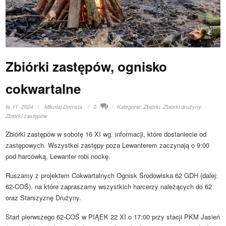
Zbiórki zastępów, ognisko
cokwartalne
lis 11, 2024
Mikołaj Domsta
0
Kategorie:
Zbiórki
,
Zbiórki drużyny
,
Zbiórki zastępów
Zbiórki zastępów w sobotę 16 XI wg. informacji, które dostaniecie od
zastępowych. Wszystkei zastępy poza Lewanterem zaczynają o 9:00
pod harcówką, Lewanter robi nockę.
Ruszamy z projektem Cokwartalnych Ognisk Środowiska 62 GDH (dalej:
62-COŚ), na które zapraszamy wszystkich harcerzy należących do 62
oraz Starszyznę Drużyny.
Start pierwszego 62-COŚ w PIĄEK 22 XI o 17:00 przy stacji PKM Jasień