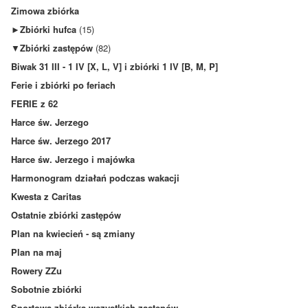
Zimowa zbiórka
►
Zbiórki hufca
(15)
▼
Zbiórki zastępów
(82)
Biwak 31 III - 1 IV [X, L, V] i zbiórki 1 IV [B, M, P]
Ferie i zbiórki po feriach
FERIE z 62
Harce św. Jerzego
Harce św. Jerzego 2017
Harce św. Jerzego i majówka
Harmonogram działań podczas wakacji
Kwesta z Caritas
Ostatnie zbiórki zastępów
Plan na kwiecień - są zmiany
Plan na maj
Rowery ZZu
Sobotnie zbiórki
Sportowa zbiórka wszystkich zastępów