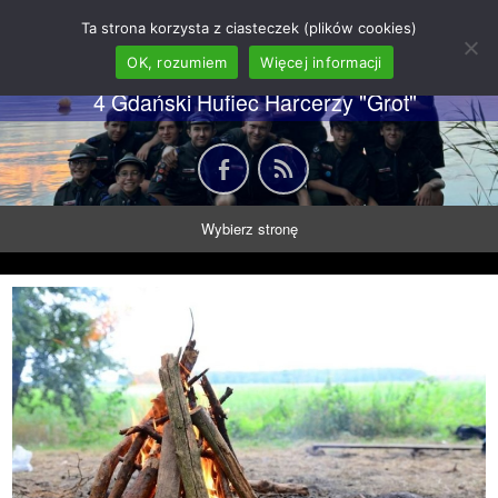
62 GDH "Orkan" im. gen.
Ta strona korzysta z ciasteczek (plików cookies)
Stanisława Sosabowskiego
OK, rozumiem
Więcej informacji
4 Gdański Hufiec Harcerzy "Grot"
Wybierz stronę