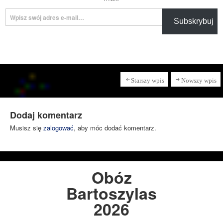
Wpisz swój adres e-mail…
Subskrybuj
Starszy wpis
Nowszy wpis
Dodaj komentarz
Musisz się
zalogować
, aby móc dodać komentarz.
Obóz
Bartoszylas
2026