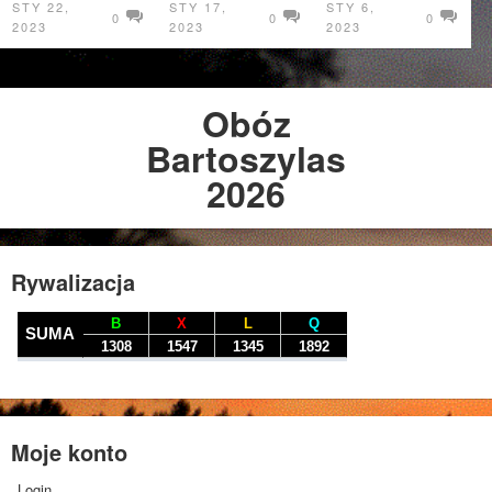
STY 22,
STY 17,
STY 6,
0
0
0
2023
2023
2023
Obóz
Bartoszylas
2026
Rywalizacja
Moje konto
Login