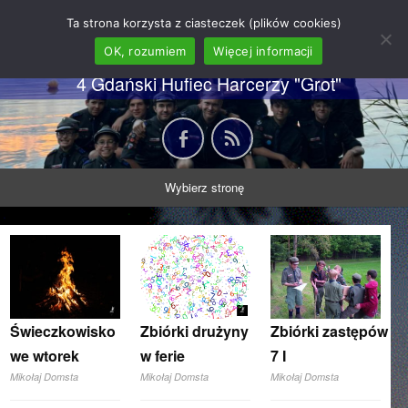
62 GDH "Orkan" im. gen.
Ta strona korzysta z ciasteczek (plików cookies)
Stanisława Sosabowskiego
OK, rozumiem
Więcej informacji
4 Gdański Hufiec Harcerzy "Grot"
Wybierz stronę
Świeczkowisko
Zbiórki drużyny
Zbiórki zastępów
we wtorek
w ferie
7 I
Mikołaj Domsta
Mikołaj Domsta
Mikołaj Domsta