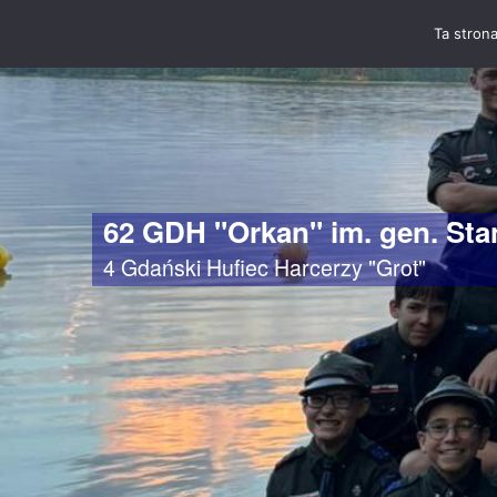
Ta strona
62 GDH "Orkan" im. gen. St
4 Gdański Hufiec Harcerzy "Grot"