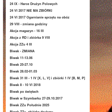
24 IX - Harce Drużyn Polowych
24 VI 2017 NIE MA ZBIÓRKI
24 VI 2017 Ogarnianie sprzętu na obóz
29 VIII - zmiana godziny
Akcja magazyn - 16 III
Akcja z RD i zbiórka 9 VIII
Akcja ZZu 4 III
Biwak - ZMIANA
Biwak 11-13.06
Biwak 25-27.10
Biwak 28.02-01.03
Biwak 31 III - 1 IV [X, L, V] i zbiórki 1 IV [B, M, P]
Biwak 8 - 10 VI 2018
Biwak po świętach
Biwak w Szymbarku 27-29.10.2017
Biwak ZZu Południe 2025
Biwak ZZu, zbiórka drużyny