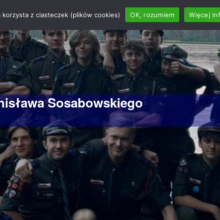
 korzysta z ciasteczek (plików cookies)
OK, rozumiem
Więcej in
anisława Sosabowskiego