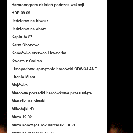
Harmonogram działań podczas wakacji
HDP 09.09
Jedziemy na biwak!
Jedziemy na obóz!
Kapituła 27 I
Karty Obozowe
Końcówka czerwca i kwaterka
Kwesta z Caritas
Listopadowe sprzątanie harcówki ODWOŁANE
Litania Miast
Majówka
Marcowe porządki harcówkowe przesunięte
Menażki na biwaki
Mikołajki :D
Msza 19.02
Msza kończąca rok harcerski 18 VI
Msza na morenie 14.03