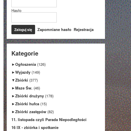
Hasło
Zapomniane hasło
Rejestracja
Kategorie
►
Ogłoszenia
(126)
►
Wyjazdy
(149)
▼
Zbiórki
(377)
►
Msze Św.
(46)
►
Zbiórki drużyny
(178)
►
Zbiórki hufca
(15)
►
Zbiórki zastępów
(82)
11. listopada czyli Parada Niepodległości
16 IX - zbiórka i spotkanie