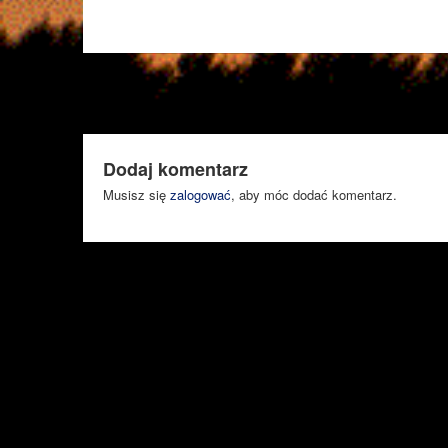
Dodaj komentarz
Musisz się
zalogować
, aby móc dodać komentarz.