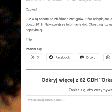
kwi 27, 2018
Filip Stolarek
0
Kategorie:
Zbiórki
Czuwaj!
Już w tą sobotę po zbiórkach zastępów, które odbędą się j
obozu 2018. Najważniejsze informacje dot. Obozu są już na
najszybciej.
Filip
Podziel się:
X
Facebook
Drukuj
Odkryj więcej z 62 GDH "Ork
Zapisz się, aby otrzymywa
Wpisz swój adres e-mail…