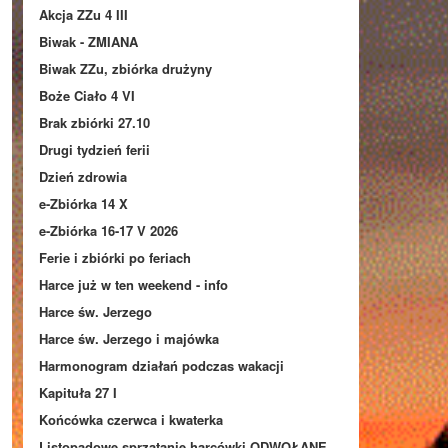
Akcja ZZu 4 III
Biwak - ZMIANA
Biwak ZZu, zbiórka drużyny
Boże Ciało 4 VI
Brak zbiórki 27.10
Drugi tydzień ferii
Dzień zdrowia
e-Zbiórka 14 X
e-Zbiórka 16-17 V 2026
Ferie i zbiórki po feriach
Harce już w ten weekend - info
Harce św. Jerzego
Harce św. Jerzego i majówka
Harmonogram działań podczas wakacji
Kapituła 27 I
Końcówka czerwca i kwaterka
Listopadowe sprzątanie harcówki ODWOŁANE