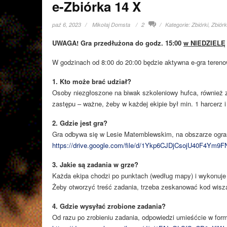
e-Zbiórka 14 X
paź 6, 2023
Mikołaj Domsta
2
Kategorie:
Zbiórki
,
Zbiórk
UWAGA! Gra przedłużona do godz. 15:00
w NIEDZIELĘ
W godzinach od 8:00 do 20:00 będzie aktywna e-gra terenow
1. Kto może brać udział?
Osoby niezgłoszone na biwak szkoleniowy hufca, również z
zastępu – ważne, żeby w każdej ekipie był min. 1 harcerz i
2. Gdzie jest gra?
Gra odbywa się w Lesie Matemblewskim, na obszarze ogr
https://drive.google.com/file/d/1Ykp6CJDjCsojU40F4Ym
3. Jakie są zadania w grze?
Każda ekipa chodzi po punktach (według mapy) i wykonuje
Żeby otworzyć treść zadania, trzeba zeskanować kod wisz
4. Gdzie wysyłać zrobione zadania?
Od razu po zrobieniu zadania, odpowiedzi umieśćcie w form