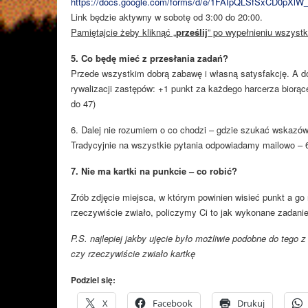
https://docs.google.com/forms/d/e/1FAIpQLSfSxCD0pXl
Link będzie aktywny w sobotę od 3:00 do 20:00.
Pamiętajcie żeby kliknąć „
prześlij
” po wypełnieniu wszystk
5. Co będę mieć z przesłania zadań?
Przede wszystkim dobrą zabawę i własną satysfakcję. A d
rywalizacji zastępów: +1 punkt za każdego harcerza biorą
do 47)
6. Dalej nie rozumiem o co chodzi – gdzie szukać wskazó
Tradycyjnie na wszystkie pytania odpowiadamy mailowo –
7. Nie ma kartki na punkcie – co robić?
Zrób zdjęcie miejsca, w którym powinien wisieć punkt a go 
rzeczywiście zwiało, policzymy Ci to jak wykonane zadanie
P.S. najlepiej jakby ujęcie było możliwie podobne do tego
czy rzeczywiście zwiało kartkę
Podziel się:
X
Facebook
Drukuj