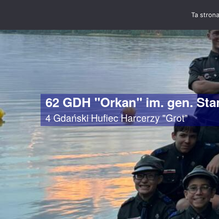
Ta strona
62 GDH "Orkan" im. gen. St
4 Gdański Hufiec Harcerzy "Grot"