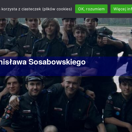
 korzysta z ciasteczek (plików cookies)
OK, rozumiem
Więcej in
anisława Sosabowskiego