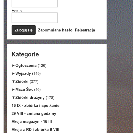
Hasło
Zapomniane hasło
Rejestracja
Kategorie
►
Ogłoszenia
(126)
►
Wyjazdy
(149)
▼
Zbiórki
(377)
►
Msze Św.
(46)
▼
Zbiórki drużyny
(178)
16 IX - zbiórka i spotkanie
29 VIII - zmiana godziny
Akcja magazyn - 16 III
Akcja z RD i zbiórka 9 VIII