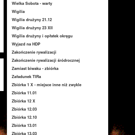
Wielka Sobota - warty
Wigilia
Wigilia drużyny 21.12
Wigilia drużyny 23 XII
Wigilia drużyny i opłatek okręgu
Wyjazd na HDP
Zakończenie rywalizacji
Zakończenie rywalizacji śródrocznej
Zamiast biwaku - zbiórka
Załadunek TIRa
Zbiórka 1 X - miejsce inne niż zwykle
Zbiórka 11.01
Zbiórka 12 X
Zbiórka 12.03
Zbiórka 12.10
Zbiórka 13.01
Zbiórka 13.03