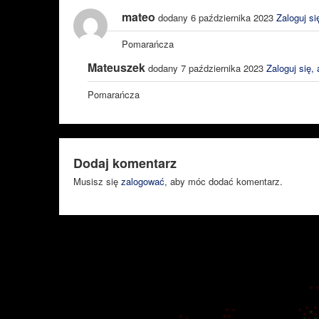
mateo
dodany 6 października 2023
Zaloguj si
Pomarańcza
Mateuszek
dodany 7 października 2023
Zaloguj się,
Pomarańcza
Dodaj komentarz
Musisz się
zalogować
, aby móc dodać komentarz.