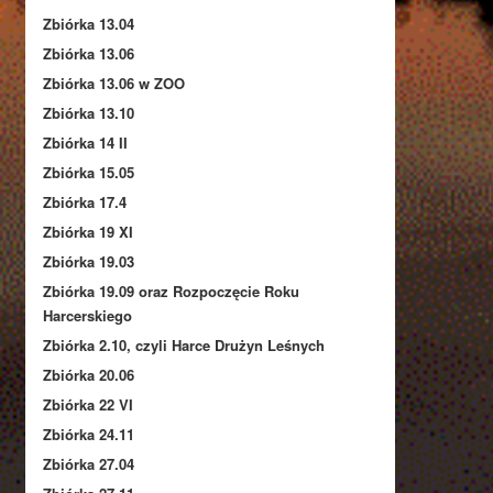
Zbiórka 13.04
Zbiórka 13.06
Zbiórka 13.06 w ZOO
Zbiórka 13.10
Zbiórka 14 II
Zbiórka 15.05
Zbiórka 17.4
Zbiórka 19 XI
Zbiórka 19.03
Zbiórka 19.09 oraz Rozpoczęcie Roku
Harcerskiego
Zbiórka 2.10, czyli Harce Drużyn Leśnych
Zbiórka 20.06
Zbiórka 22 VI
Zbiórka 24.11
Zbiórka 27.04