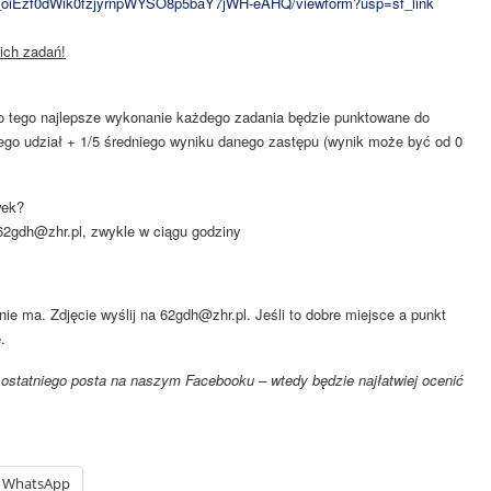
W_oiEzf0dWik0fzjyrnpWYSO8p5baY7jWH-eAHQ/viewform?usp=sf_link
ich zadań!
o tego najlepsze wykonanie każdego zadania będzie punktowane do
cego udział + 1/5 średniego wyniku danego zastępu (wynik może być od 0
wek?
62gdh@zhr.pl
, zwykle w ciągu godziny
nie ma. Zdjęcie wyślij na
62gdh@zhr.pl
. Jeśli to dobre miejsce a punkt
.
 z ostatniego posta na naszym Facebooku – wtedy będzie najłatwiej ocenić
WhatsApp