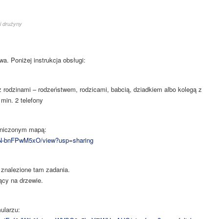
i drużyny
a. Poniżej instrukcja obsługi:
 rodzinami – rodzeństwem, rodzicami, babcią, dziadkiem albo kolegą z
 min. 2 telefony
aniczonym mapą:
9FN-bnFPwM5xO/view?usp=sharing
 znalezione tam zadania.
ący na drzewie.
ularzu: