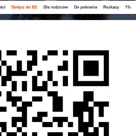
ści
Dołącz do 62!
Dla rodziców
Do pobrania
Rozkazy
1%