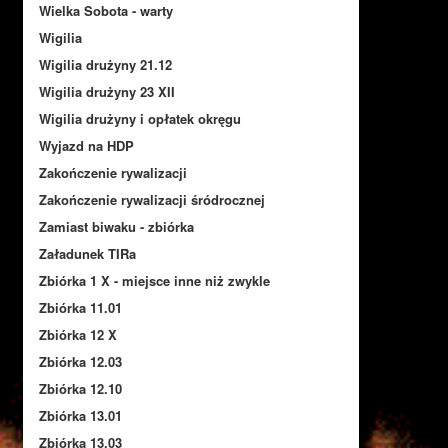
Wielka Sobota - warty
Wigilia
Wigilia drużyny 21.12
Wigilia drużyny 23 XII
Wigilia drużyny i opłatek okręgu
Wyjazd na HDP
Zakończenie rywalizacji
Zakończenie rywalizacji śródrocznej
Zamiast biwaku - zbiórka
Załadunek TIRa
Zbiórka 1 X - miejsce inne niż zwykle
Zbiórka 11.01
Zbiórka 12 X
Zbiórka 12.03
Zbiórka 12.10
Zbiórka 13.01
Zbiórka 13.03