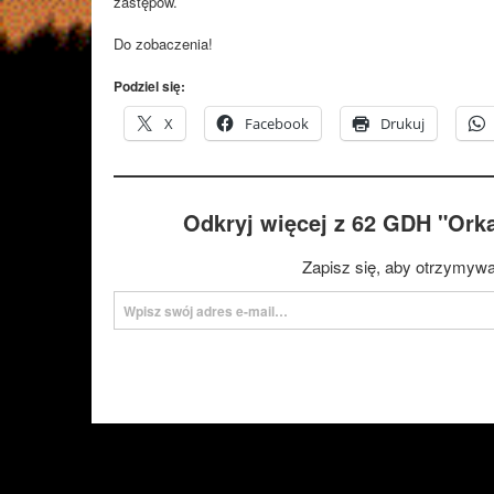
zastępów.
Do zobaczenia!
Podziel się:
X
Facebook
Drukuj
Odkryj więcej z 62 GDH "Ork
Zapisz się, aby otrzymywa
Wpisz swój adres e-mail…