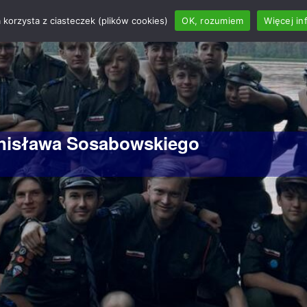
 korzysta z ciasteczek (plików cookies)
OK, rozumiem
Więcej in
anisława Sosabowskiego