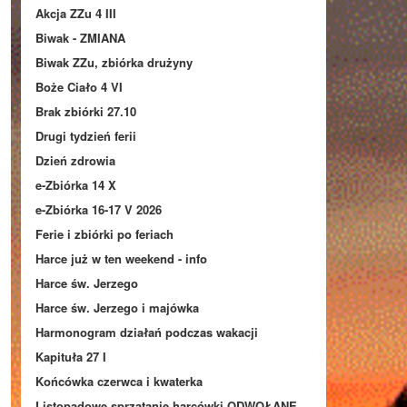
Akcja ZZu 4 III
Biwak - ZMIANA
Biwak ZZu, zbiórka drużyny
Boże Ciało 4 VI
Brak zbiórki 27.10
Drugi tydzień ferii
Dzień zdrowia
e-Zbiórka 14 X
e-Zbiórka 16-17 V 2026
Ferie i zbiórki po feriach
Harce już w ten weekend - info
Harce św. Jerzego
Harce św. Jerzego i majówka
Harmonogram działań podczas wakacji
Kapituła 27 I
Końcówka czerwca i kwaterka
Listopadowe sprzątanie harcówki ODWOŁANE