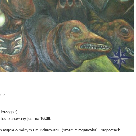
żyny
Jerzego :)
niec planowany jest na
16:00
.
amiętajcie o pełnym umundurowaniu (razem z rogatywką) i proporcach