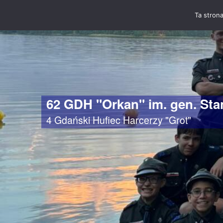
Ta strona
62 GDH "Orkan" im. gen. St
4 Gdański Hufiec Harcerzy "Grot"