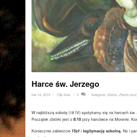
Harce św. Jerzego
kwi 14, 2015
Filip Kula
0
Kategorie:
Zbiórki
,
Zbiórki dru
W najbliższą sobotę (18 IV) spotykamy się na harcach św. 
Początek zbiórki jest o
8:10
przy harcówce na Morenie. Ko
Koniecznie zabierzcie
15zł
i
legitymację
szkolną
. No i p