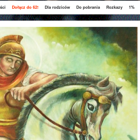
ści
Dołącz do 62!
Dla rodziców
Do pobrania
Rozkazy
1%