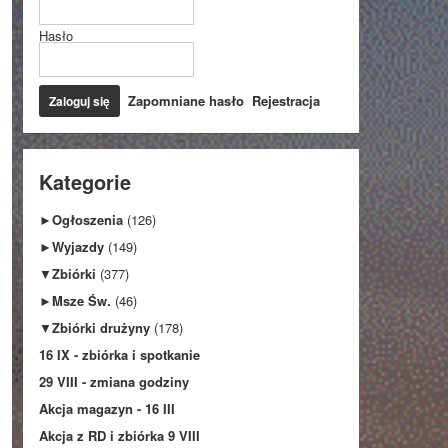
Hasło
Zapomniane hasło
Rejestracja
Kategorie
►
Ogłoszenia
(126)
►
Wyjazdy
(149)
▼
Zbiórki
(377)
►
Msze Św.
(46)
▼
Zbiórki drużyny
(178)
16 IX - zbiórka i spotkanie
29 VIII - zmiana godziny
Akcja magazyn - 16 III
Akcja z RD i zbiórka 9 VIII