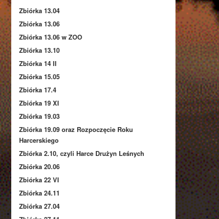
Zbiórka 13.04
Zbiórka 13.06
Zbiórka 13.06 w ZOO
Zbiórka 13.10
Zbiórka 14 II
Zbiórka 15.05
Zbiórka 17.4
Zbiórka 19 XI
Zbiórka 19.03
Zbiórka 19.09 oraz Rozpoczęcie Roku
Harcerskiego
Zbiórka 2.10, czyli Harce Drużyn Leśnych
Zbiórka 20.06
Zbiórka 22 VI
Zbiórka 24.11
Zbiórka 27.04