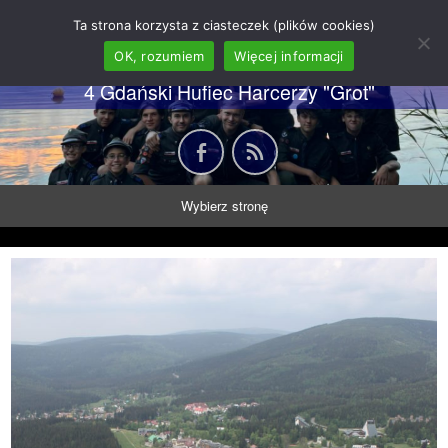
62 GDH "Orkan" im. gen.
Ta strona korzysta z ciasteczek (plików cookies)
Stanisława Sosabowskiego
OK, rozumiem
Więcej informacji
4 Gdański Hufiec Harcerzy "Grot"
Wybierz stronę