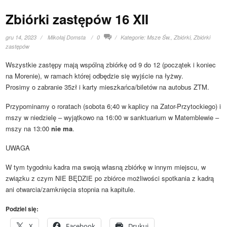
Zbiórki zastępów 16 XII
gru 14, 2023
Mikołaj Domsta
0
Kategorie:
Msze Św.
,
Zbiórki
,
Zbiórki
zastępów
Wszystkie zastępy mają wspólną zbiórkę od 9 do 12 (początek i koniec
na Morenie), w ramach której odbędzie się wyjście na łyżwy.
Prosimy o zabranie 35zł i karty mieszkańca/biletów na autobus ZTM.
Przypominamy o roratach (sobota 6;40 w kaplicy na Zator-Przytockiego) i
mszy w niedzielę – wyjątkowo na 16:00 w sanktuarium w Matemblewie –
mszy na 13:00
nie ma
.
UWAGA
W tym tygodniu kadra ma swoją własną zbiórkę w innym miejscu, w
związku z czym NIE BĘDZIE po zbiórce możliwości spotkania z kadrą
ani otwarcia/zamknięcia stopnia na kapitule.
Podziel się:
X
Facebook
Drukuj