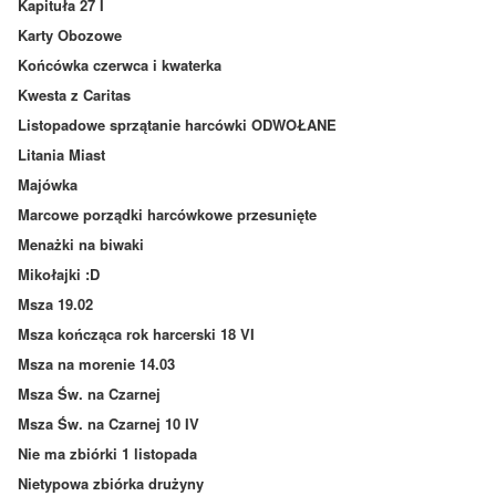
Kapituła 27 I
Karty Obozowe
Końcówka czerwca i kwaterka
Kwesta z Caritas
Listopadowe sprzątanie harcówki ODWOŁANE
Litania Miast
Majówka
Marcowe porządki harcówkowe przesunięte
Menażki na biwaki
Mikołajki :D
Msza 19.02
Msza kończąca rok harcerski 18 VI
Msza na morenie 14.03
Msza Św. na Czarnej
Msza Św. na Czarnej 10 IV
Nie ma zbiórki 1 listopada
Nietypowa zbiórka drużyny