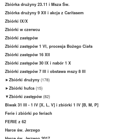
Zbiórka drużyny 23.11 i Msza Św.
Zbiórka drużyny 9 XII i akcja z Caritasem
Zbiórki IX/X
Zbiórki w czerwcu
Zbiórki zastępów
Zbiórki zastępów 1 VI, procesja Bożego Ciała
Zbiórki zastępów 16 XII
Zbiórki zastępów 30 IX i nabór 1 X
Zbiórki zastępów 7 III i obstawa mszy 8 III
►
Zbiórki drużyny
(178)
►
Zbiórki hufca
(15)
▼
Zbiórki zastępów
(82)
Biwak 31 III - 1 IV [X, L, V] i zbiórki 1 IV [B, M, P]
Ferie i zbiórki po feriach
FERIE z 62
Harce św. Jerzego
Harce św. Jerzego 2017