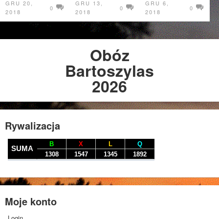
GRU 20,
GRU 13,
GRU 6,
0
0
0
2018
2018
2018
Obóz
Bartoszylas
2026
Rywalizacja
Moje konto
Login