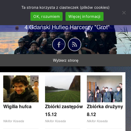
62 GDH "Orkan" im. gen.
Ta strona korzysta z ciasteczek (plików cookies)
Stanisława Sosabowskiego
OK, rozumiem
Więcej informacji
4 Gdański Hufiec Harcerzy "Grot"
Wybierz stronę
Wigilia hufca
Zbiórki zastępów
Zbiórka drużyny
15.12
8.12
Nikifor Koseda
Nikifor Koseda
Nikifor Koseda