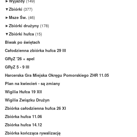
►
Wyjazdy
(149)
▼
Zbiórki
(377)
►
Msze Św.
(46)
►
Zbiórki drużyny
(178)
▼
Zbiórki hufca
(15)
Biwak po świętach
Całodzienna zbiórka hufca 29 III
GRyZ '26 + apel
GRyZ 5 - 9 III
Harcerska Gra Miejska Okręgu Pomorskiego ZHR 11.05
Plan na kwiecień - są zmiany
Wigilia Hufca 19 XII
Wigilia Związku Drużyn
Zbiórka całodzienna hufca 26 XI
Zbiórka hufca 11.06
Zbiórka hufca 14.12
Zbiórka kończąca rywalizację