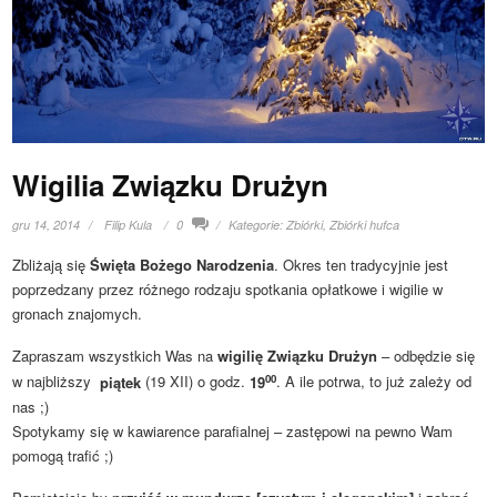
Wigilia Związku Drużyn
gru 14, 2014
Filip Kula
0
Kategorie:
Zbiórki
,
Zbiórki hufca
Zbliżają się
Święta Bożego Narodzenia
. Okres ten tradycyjnie jest
poprzedzany przez różnego rodzaju spotkania opłatkowe i wigilie w
gronach znajomych.
Zapraszam wszystkich Was na
wigilię Związku Drużyn
– odbędzie się
00
w najbliższy
piątek
(19 XII) o godz.
19
. A ile potrwa, to już zależy od
nas ;)
Spotykamy się w kawiarence parafialnej – zastępowi na pewno Wam
pomogą trafić ;)