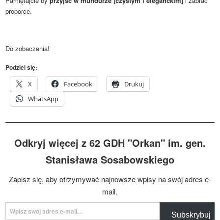
Pamiętajcie by
przyjść w mundurze [czystym i eleganckim]
i zabrać
proporce.
Do zobaczenia!
Podziel się:
X
Facebook
Drukuj
WhatsApp
Odkryj więcej z 62 GDH "Orkan" im. gen.
Stanisława Sosabowskiego
Zapisz się, aby otrzymywać najnowsze wpisy na swój adres e-
mail.
Wpisz swój adres e-mail…
Subskrybuj