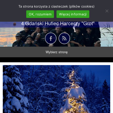
62 GDH "Orkan" im. gen.
Ta strona korzysta z ciasteczek (plików cookies)
Stanisława Sosabowskiego
OK, rozumiem
Więcej informacji
4 Gdański Hufiec Harcerzy "Grot"
Wybierz stronę