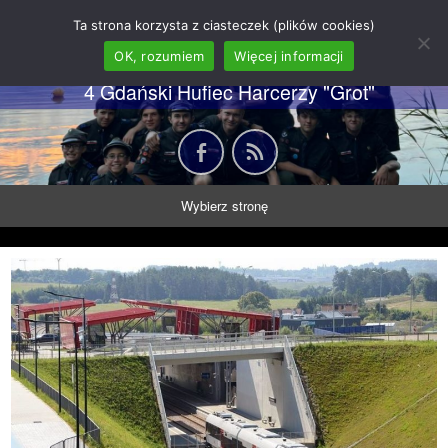
62 GDH "Orkan" im. gen.
Ta strona korzysta z ciasteczek (plików cookies)
Stanisława Sosabowskiego
OK, rozumiem
Więcej informacji
4 Gdański Hufiec Harcerzy "Grot"
Wybierz stronę