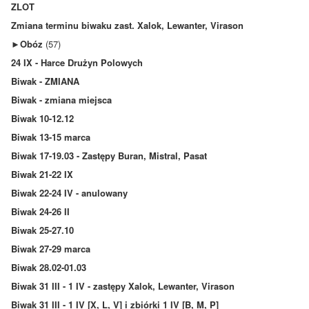
ZLOT
Zmiana terminu biwaku zast. Xalok, Lewanter, Virason
►
Obóz
(57)
24 IX - Harce Drużyn Polowych
Biwak - ZMIANA
Biwak - zmiana miejsca
Biwak 10-12.12
Biwak 13-15 marca
Biwak 17-19.03 - Zastępy Buran, Mistral, Pasat
Biwak 21-22 IX
Biwak 22-24 IV - anulowany
Biwak 24-26 II
Biwak 25-27.10
Biwak 27-29 marca
Biwak 28.02-01.03
Biwak 31 III - 1 IV - zastępy Xalok, Lewanter, Virason
Biwak 31 III - 1 IV [X, L, V] i zbiórki 1 IV [B, M, P]