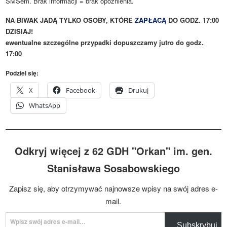
SMSem. Brak informacji = brak opóźnienia.
NA BIWAK JADĄ TYLKO OSOBY, KTÓRE
ZAPŁACĄ
DO GODZ. 17:00
DZISIAJ!
ewentualne szczególne przypadki dopuszczamy jutro do godz.
17:00
Podziel się:
X
Facebook
Drukuj
WhatsApp
Odkryj więcej z 62 GDH "Orkan" im. gen.
Stanisława Sosabowskiego
Zapisz się, aby otrzymywać najnowsze wpisy na swój adres e-
mail.
Wpisz swój adres e-mail…
Subskrybuj