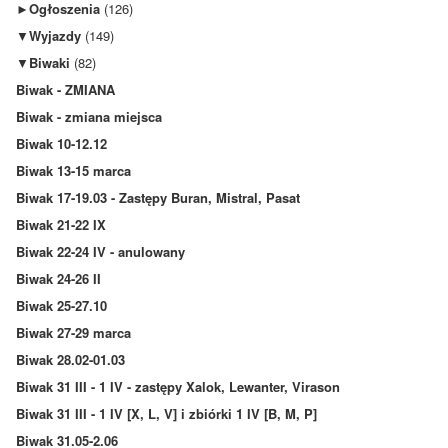
►
Ogłoszenia
(126)
▼
Wyjazdy
(149)
▼
Biwaki
(82)
Biwak - ZMIANA
Biwak - zmiana miejsca
Biwak 10-12.12
Biwak 13-15 marca
Biwak 17-19.03 - Zastępy Buran, Mistral, Pasat
Biwak 21-22 IX
Biwak 22-24 IV - anulowany
Biwak 24-26 II
Biwak 25-27.10
Biwak 27-29 marca
Biwak 28.02-01.03
Biwak 31 III - 1 IV - zastępy Xalok, Lewanter, Virason
Biwak 31 III - 1 IV [X, L, V] i zbiórki 1 IV [B, M, P]
Biwak 31.05-2.06