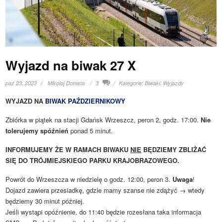
Wyjazd na biwak 27 X
paź 23, 2023
Mikołaj Domsta
3
Kategorie:
Biwaki
,
Wyjazdy
WYJAZD NA
BIWAK PAŹDZIERNIKOWY
Zbiórka w piątek na stacji Gdańsk Wrzeszcz, peron 2, godz. 17:00.
Nie
tolerujemy spóźnień
ponad 5 minut.
INFORMUJEMY ŻE W RAMACH BIWAKU
NIE
BĘDZIEMY ZBLIŻAĆ
SIĘ DO TRÓJMIEJSKIEGO PARKU KRAJOBRAZOWEGO.
Powrót do Wrzeszcza w niedzielę o godz. 12:00, peron 3.
Uwaga
!
Dojazd zawiera przesiadkę, gdzie mamy szanse nie zdążyć → wtedy
będziemy 30 minut później.
Jeśli wystąpi opóźnienie, do 11:40 będzie rozesłana taka informacja