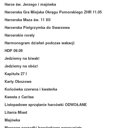
Harce św. Jerzego i majówka
Harcerska Gra Miejska Okręgu Pomorskiego ZHR 11.05
Harcerska Msza św. 11 XII
Harcerska Pielgrzymka do Swarzewa
Harcerskie roraty
Harmonogram działań podczas wakacji
HDP 09.09
Jedziemy na biwak!
Jedziemy na obóz!
Kapituła 27 I
Karty Obozowe
Końcówka czerwca i kwaterka
Kwesta z Caritas
Listopadowe sprzątanie harcówki ODWOŁANE
Litania Miast
Majówka
Marcowe porządki harcówkowe przesunięte