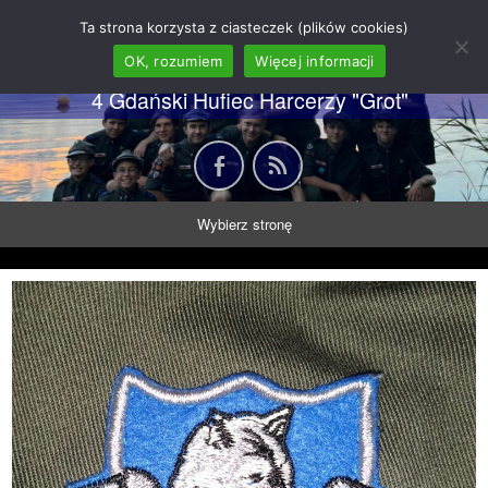
62 GDH "Orkan" im. gen.
Ta strona korzysta z ciasteczek (plików cookies)
Stanisława Sosabowskiego
OK, rozumiem
Więcej informacji
4 Gdański Hufiec Harcerzy "Grot"
Wybierz stronę