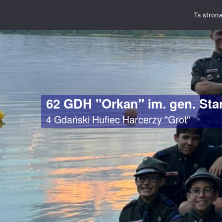
Ta strona
62 GDH "Orkan" im. gen. St
4 Gdański Hufiec Harcerzy "Grot"