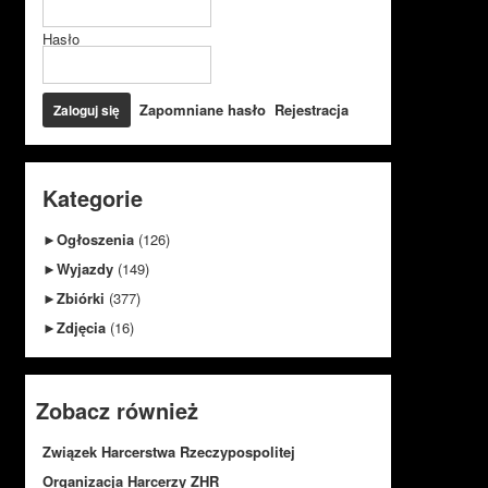
Hasło
Zapomniane hasło
Rejestracja
Kategorie
►
Ogłoszenia
(126)
►
Wyjazdy
(149)
►
Zbiórki
(377)
►
Zdjęcia
(16)
Zobacz również
Związek Harcerstwa Rzeczypospolitej
Organizacja Harcerzy ZHR