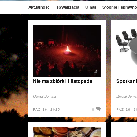
Aktualności
Rywalizacja
O nas
Stopnie i sprawno
Nie ma zbiórki 1 listopada
Spotkani
Mikołaj Domsta
Mikołaj Doms
PAŹ 26, 2025
0
PAŹ 26, 2