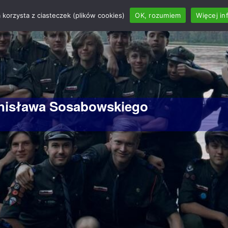
 korzysta z ciasteczek (plików cookies)
OK, rozumiem
Więcej in
anisława Sosabowskiego