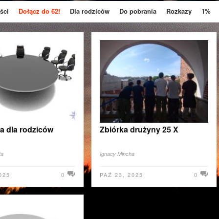
ści
Dołącz do 62!
Dla rodziców
Do pobrania
Rozkazy
1%
a dla rodziców
Zbiórka drużyny 25 X
ta
Ignacy Mincha
025
0
PAŹ 23, 2025
0