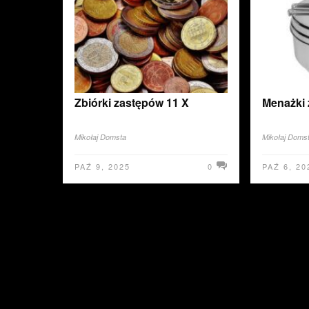
Zbiórki zastępów 11 X
Menażki
Mikołaj Domsta
Mikołaj Doms
PAŹ 9, 2025
0
PAŹ 6, 20