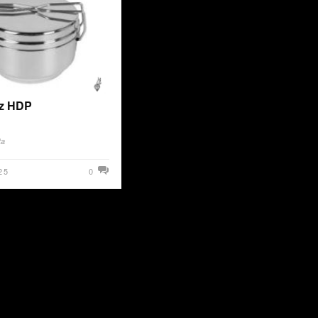
 z HDP
ta
25
0