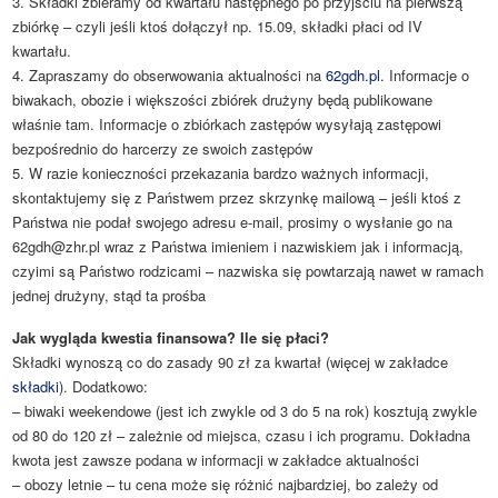
3. Składki zbieramy od kwartału następnego po przyjściu na pierwszą
zbiórkę – czyli jeśli ktoś dołączył np. 15.09, składki płaci od IV
kwartału.
4. Zapraszamy do obserwowania aktualności na
62gdh.pl
. Informacje o
biwakach, obozie i większości zbiórek drużyny będą publikowane
właśnie tam. Informacje o zbiórkach zastępów wysyłają zastępowi
bezpośrednio do harcerzy ze swoich zastępów
5. W razie konieczności przekazania bardzo ważnych informacji,
skontaktujemy się z Państwem przez skrzynkę mailową – jeśli ktoś z
Państwa nie podał swojego adresu e-mail, prosimy o wysłanie go na
62gdh@zhr.pl
wraz z Państwa imieniem i nazwiskiem jak i informacją,
czyimi są Państwo rodzicami – nazwiska się powtarzają nawet w ramach
jednej drużyny, stąd ta prośba
Jak wygląda kwestia finansowa? Ile się płaci?
Składki wynoszą co do zasady 90 zł za kwartał (więcej w zakładce
składki
). Dodatkowo:
– biwaki weekendowe (jest ich zwykle od 3 do 5 na rok) kosztują zwykle
od 80 do 120 zł – zależnie od miejsca, czasu i ich programu. Dokładna
kwota jest zawsze podana w informacji w zakładce aktualności
– obozy letnie – tu cena może się różnić najbardziej, bo zależy od