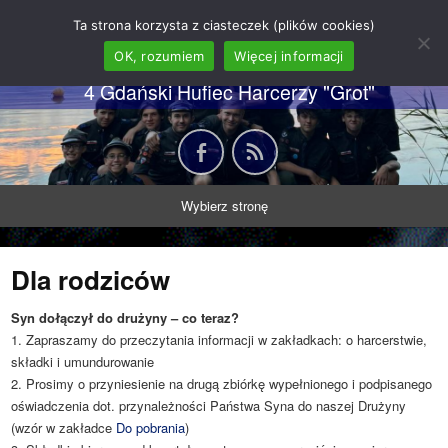
62 GDH "Orkan" im. gen.
Ta strona korzysta z ciasteczek (plików cookies)
Stanisława Sosabowskiego
OK, rozumiem
Więcej informacji
4 Gdański Hufiec Harcerzy "Grot"
Wybierz stronę
Dla rodziców
Syn dołączył do drużyny – co teraz?
1. Zapraszamy do przeczytania informacji w zakładkach: o harcerstwie,
składki i umundurowanie
2. Prosimy o przyniesienie na drugą zbiórkę wypełnionego i podpisanego
oświadczenia dot. przynależności Państwa Syna do naszej Drużyny
(wzór w zakładce
Do pobrania
)