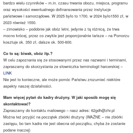
bardzo wielu czynników – m.in. czasu trwania obozu, miejsca, programu
oraz wysokości ewentualnego dofinansowania przez instytucje
państwowe i samorządowe. W 2025 było to 1700, w 2024 było1550 zł, w
2023 również 1550.
– zimowisko – podobnie jak obóz letni, jedynie z tą różnicą, że trwa
mocno krócej, przez co zwykle jest proporcjonalnie tańsze – na Pomorzu
kosztuje ok. 350 zł, dalsze ok. 500-600.
Co to są: biwak, obóz itp.?
W celu zapoznania się ze stosowanymi przez nas nazwami i terminami,
zapraszamy do skorzystania ze słowniczka terminologii harcerskiej –
LINK
Nie jest to konieczne, ale może pomóc Państwu zrozumieć niektóre
aspekty naszej działalności.
Mam więcej pytań do kadry drużyny. W jaki sposób mogę się
skontaktować?
Zapraszamy do kontaktu mailowego – nasz adres:
62gdh@zhr.pl
Można też przyjść na początek zbiórki drużyny (WAŻNE – nie zbiórki
zastępu, bo tam kadra nie jest obecna od początku, chyba że zostanie
podane inaczej)