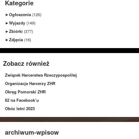
Kategorie
►
Ogłoszenia
(126)
►
Wyjazdy
(149)
►
Zbiórki
(377)
►
Zdjęcia
(16)
Zobacz również
Związek Harcerstwa Rzeczypospolitej
Organizacja Harcerzy ZHR
Okręg Pomorski ZHR
62 na Facebook’u
Obóz letni 2023
archiwum-wpisow