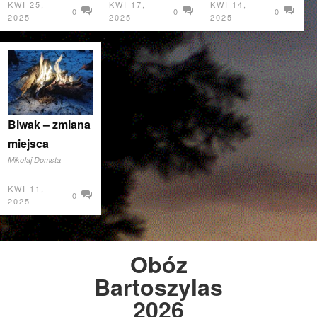
KWI 25,
KWI 17,
KWI 14,
0
0
0
2025
2025
2025
Biwak – zmiana
miejsca
Mikołaj Domsta
KWI 11,
0
2025
Obóz
Bartoszylas
2026