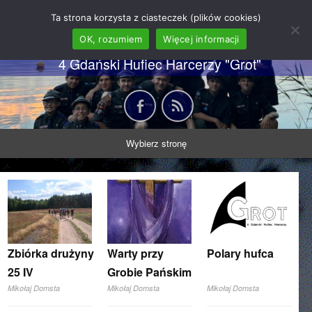
62 GDH "Orkan" im. gen.
Ta strona korzysta z ciasteczek (plików cookies)
Stanisława Sosabowskiego
OK, rozumiem
Więcej informacji
4 Gdański Hufiec Harcerzy "Grot"
Wybierz stronę
Zbiórka drużyny
Warty przy
Polary hufca
25 IV
Grobie Pańskim
Mikołaj Domsta
Mikołaj Domsta
Mikołaj Domsta