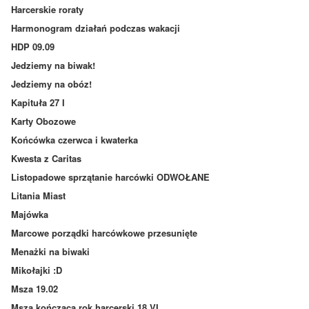
Harcerskie roraty
Harmonogram działań podczas wakacji
HDP 09.09
Jedziemy na biwak!
Jedziemy na obóz!
Kapituła 27 I
Karty Obozowe
Końcówka czerwca i kwaterka
Kwesta z Caritas
Listopadowe sprzątanie harcówki ODWOŁANE
Litania Miast
Majówka
Marcowe porządki harcówkowe przesunięte
Menażki na biwaki
Mikołajki :D
Msza 19.02
Msza kończąca rok harcerski 18 VI