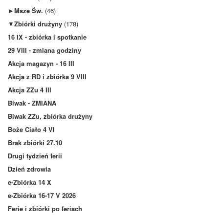
►
Msze Św.
(46)
▼
Zbiórki drużyny
(178)
16 IX - zbiórka i spotkanie
29 VIII - zmiana godziny
Akcja magazyn - 16 III
Akcja z RD i zbiórka 9 VIII
Akcja ZZu 4 III
Biwak - ZMIANA
Biwak ZZu, zbiórka drużyny
Boże Ciało 4 VI
Brak zbiórki 27.10
Drugi tydzień ferii
Dzień zdrowia
e-Zbiórka 14 X
e-Zbiórka 16-17 V 2026
Ferie i zbiórki po feriach