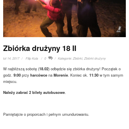
Zbiórka drużyny 18 II
lut 14, 2017
Filip Kula
0
Kategorie:
Zbiórki
,
Zbiórki drużyny
W najbliższą sobotę (
18.02
) odbędzie się zbiórka drużyny! Początek o
godz.
9:00
przy
harcówce
na
Morenie
. Koniec ok.
11:30
w tym samym
miejscu.
Należy zabrać 2 bilety autobusowe
.
Pamiętajcie o proporcach i pełnym umundurowaniu.