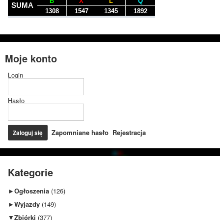
Moje konto
Login
Hasło
Zapomniane hasło
Rejestracja
Kategorie
►
Ogłoszenia
(126)
►
Wyjazdy
(149)
▼
Zbiórki
(377)