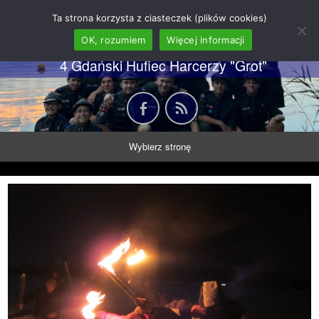
62 GDH "Orkan" im. gen.
Ta strona korzysta z ciasteczek (plików cookies)
Stanisława Sosabowskiego
OK, rozumiem
Więcej informacji
4 Gdański Hufiec Harcerzy "Grot"
Wybierz stronę