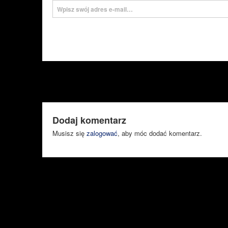
Dodaj komentarz
Musisz się
zalogować
, aby móc dodać komentarz.