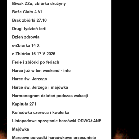
Biwak ZZu, zbiórka drużyny
Boże Ciało 4 VI
Brak zbiórki 27.10
Drugi tydzień ferii
Dzień zdrowia
e-Zbiórka 14 X
e-Zbiórka 16-17 V 2026
Ferie i zbiórki po feriach
Harce już w ten weekend - info
Harce św. Jerzego
Harce św. Jerzego i majówka
Harmonogram działań podczas wakacji
Kapituła 27 I
Końcówka czerwca i kwaterka
Listopadowe sprzątanie harcówki ODWOŁANE
Majówka
Marcowe porządki harcówkowe przesunięte