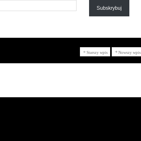
Subskrybuj
Starszy wpis
Nowszy wpis