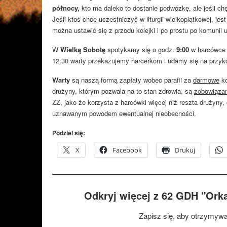
północy,
kto ma daleko to dostanie podwózkę, ale jeśli ch
Jeśli ktoś chce uczestniczyć w liturgii wielkopiątkowej, je
można ustawić się z przodu kolejki i po prostu po komunii 
W
Wielką Sobotę
spotykamy się o godz.
9:00
w harcówc
12:30 warty przekazujemy harcerkom i udamy się na przyko
Warty
są naszą formą zapłaty wobec parafii za
darmowe
ko
drużyny, którym pozwala na to stan zdrowia, są
zobowiązan
ZZ, jako że korzysta z harcówki więcej niż reszta drużyny,
uznawanym powodem ewentualnej nieobecności.
Podziel się:
X
Facebook
Drukuj
Odkryj więcej z 62 GDH "Ork
Zapisz się, aby otrzymywa
Wpisz swój adres e-mail…