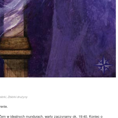
iórki
,
Zbiórki drużyny
enie.
em w idealnych mundurach, warty zaczynamy ok. 19:40. Koniec o