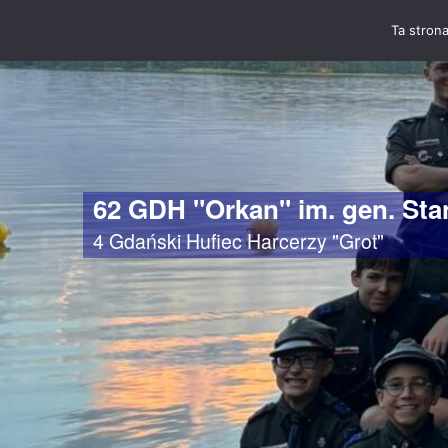
Ta strona
62 GDH "Orkan" im. gen. St
4 Gdański Hufiec Harcerzy "Grot"