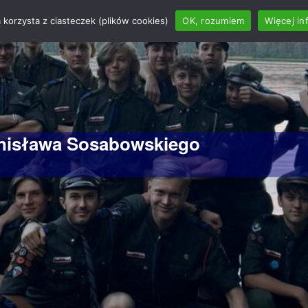
 korzysta z ciasteczek (plików cookies)
OK, rozumiem
Więcej in
anisława Sosabowskiego