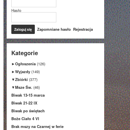
Hasło
Zapomniane hasło
Rejestracja
Kategorie
►
Ogłoszenia
(126)
►
Wyjazdy
(149)
▼
Zbiórki
(377)
▼
Msze Św.
(46)
Biwak 13-15 marca
Biwak 21-22 IX
Biwak po świętach
Boże Ciało 4 VI
Brak mszy na Czarnej w ferie