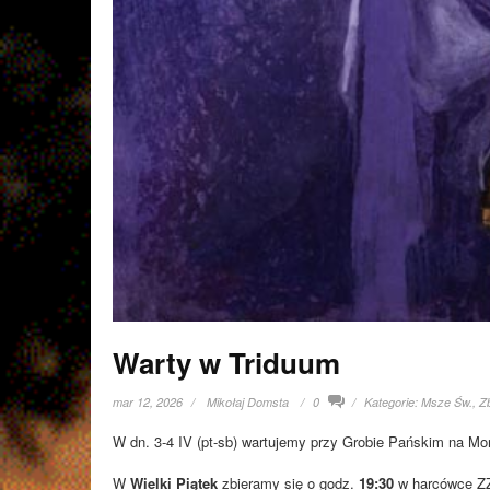
Warty w Triduum
mar 12, 2026
Mikołaj Domsta
0
Kategorie:
Msze Św.
,
Zb
W dn. 3-4 IV (pt-sb) wartujemy przy Grobie Pańskim na Mor
W
Wielki Piątek
zbieramy się o godz.
19:30
w harcówce ZZ