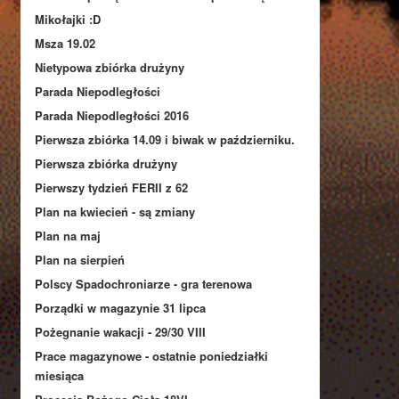
Mikołajki :D
Msza 19.02
Nietypowa zbiórka drużyny
Parada Niepodległości
Parada Niepodległości 2016
Pierwsza zbiórka 14.09 i biwak w październiku.
Pierwsza zbiórka drużyny
Pierwszy tydzień FERII z 62
Plan na kwiecień - są zmiany
Plan na maj
Plan na sierpień
Polscy Spadochroniarze - gra terenowa
Porządki w magazynie 31 lipca
Pożegnanie wakacji - 29/30 VIII
Prace magazynowe - ostatnie poniedziałki
miesiąca