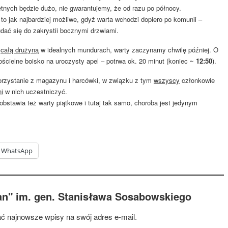
ętnych będzie dużo, nie gwarantujemy, że od razu po północy.
st to jak najbardziej możliwe, gdyż warta wchodzi dopiero po komunii –
udać się do zakrystii bocznymi drzwiami.
e
całą drużyną
w idealnych mundurach, warty zaczynamy chwilę później. O
ścielne boisko na uroczysty apel – potrwa ok. 20 minut (koniec ~
12:50
).
rzystanie z magazynu i harcówki, w związku z tym
wszyscy
członkowie
i
w nich uczestniczyć.
 obstawia też warty piątkowe i tutaj tak samo, choroba jest jedynym
WhatsApp
an" im. gen. Stanisława Sosabowskiego
ć najnowsze wpisy na swój adres e-mail.