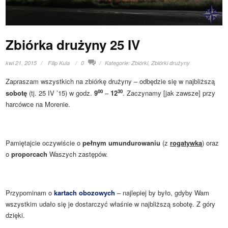
Zbiórka drużyny 25 IV
kwi 21, 2015
Filip Kula
0
Kategorie:
Zbiórki
,
Zbiórki drużyny
Zapraszam wszystkich na zbiórkę drużyny – odbędzie się w najbliższą
00
30
sobotę
(tj. 25 IV ’15) w godz.
9
–
12
. Zaczynamy [jak zawsze] przy
harcówce na Morenie.
Pamiętajcie oczywiście o
pełnym umundurowaniu
(z
rogatywką
) oraz
o
proporcach
Waszych zastępów.
Przypominam o
kartach obozowych
– najlepiej by było, gdyby Wam
wszystkim udało się je dostarczyć właśnie w najbliższą sobotę. Z góry
dzięki.