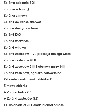
Zbiórka sobotnia 7 XI
Zbiórka w lesie ;)
Zbiórka zimowa
Zbiórki do końca czerwca
Zbiórki drużyny w ferie
Zbiórki IX/X
Zbiórki w czerwcu
Zbiórki w lutym
Zbiórki zastępów 1 VI, procesja Bożego Ciała
Zbiórki zastępów 28 II
Zbiórki zastępów 7 III i obstawa mszy 8 III
Zbiórki zastępów, ognisko cokwartalne
Zebranie z rodzicami i zbiórka 11 II
Zimowa zbiórka
►
Zbiórki hufca
(15)
►
Zbiórki zastępów
(82)
11. listopada czyli Parada Niepodległości