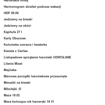
Harcerskie roraty
Harmonogram działań podczas wakacji
HDP 09.09
Jedziemy na biwak!
Jedziemy na obóz!
Kapituła 27 I
Karty Obozowe
Końcówka czerwca i kwaterka
Kwesta z Caritas
Listopadowe sprzątanie harcówki ODWOŁANE
Litania Miast
Majówka
Marcowe porządki harcówkowe przesunięte
Menażki na biwaki
Mikołajki :D
Msza 19.02
Msza kończąca rok harcerski 18 VI