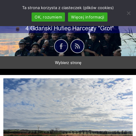
62 GDH "Orkan" im. gen.
Ta strona korzysta z ciasteczek (plików cookies)
Stanisława Sosabowskiego
OK, rozumiem
Więcej informacji
4 Gdański Hufiec Harcerzy "Grot"
Wybierz stronę