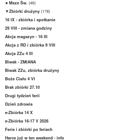
►
Msze Św.
(46)
▼
Zbiórki drużyny
(178)
16 IX - zbiórka i spotkanie
29 VIII - zmiana godziny
Akcja magazyn - 16 III
Akcja z RD i zbiórka 9 VIII
Akcja ZZu 4 III
Biwak - ZMIANA
Biwak ZZu, zbiórka drużyny
Boże Ciało 4 VI
Brak zbiórki 27.10
Drugi tydzień ferii
Dzień zdrowia
e-Zbiórka 14 X
e-Zbiórka 16-17 V 2026
Ferie i zbiórki po feriach
Harce już w ten weekend - info