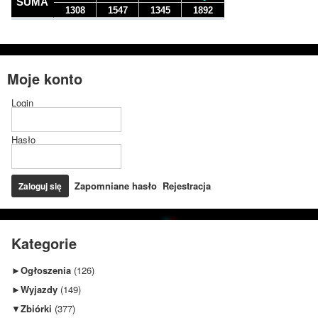
Moje konto
Login
Hasło
Zapomniane hasło
Rejestracja
Kategorie
►
Ogłoszenia
(126)
►
Wyjazdy
(149)
▼
Zbiórki
(377)