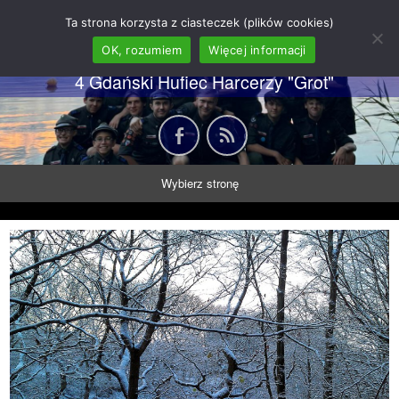
62 GDH "Orkan" im. gen.
Ta strona korzysta z ciasteczek (plików cookies)
Stanisława Sosabowskiego
OK, rozumiem
Więcej informacji
4 Gdański Hufiec Harcerzy "Grot"
Wybierz stronę