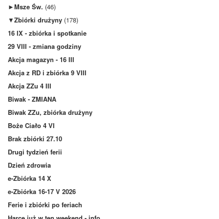
►
Msze Św.
(46)
▼
Zbiórki drużyny
(178)
16 IX - zbiórka i spotkanie
29 VIII - zmiana godziny
Akcja magazyn - 16 III
Akcja z RD i zbiórka 9 VIII
Akcja ZZu 4 III
Biwak - ZMIANA
Biwak ZZu, zbiórka drużyny
Boże Ciało 4 VI
Brak zbiórki 27.10
Drugi tydzień ferii
Dzień zdrowia
e-Zbiórka 14 X
e-Zbiórka 16-17 V 2026
Ferie i zbiórki po feriach
Harce już w ten weekend - info