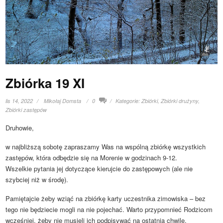
Zbiórka 19 XI
lis 14, 2022
Mikołaj Domsta
0
Kategorie:
Zbiórki
,
Zbiórki drużyny
,
Zbiórki zastępów
Druhowie,
w najbliższą sobotę zapraszamy Was na wspólną zbiórkę wszystkich
zastępów, która odbędzie się na Morenie w godzinach 9-12.
Wszelkie pytania jej dotyczące kierujcie do zastępowych (ale nie
szybciej niż w środę).
Pamiętajcie żeby wziąć na zbiórkę karty uczestnika zimowiska – bez
tego nie będziecie mogli na nie pojechać. Warto przypomnieć Rodzicom
wcześniej, żeby nie musieli ich podpisywać na ostatnią chwilę.