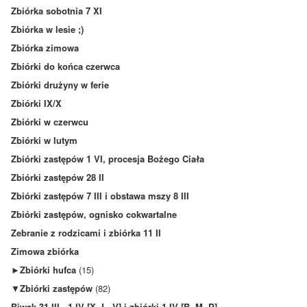
Zbiórka sobotnia 7 XI
Zbiórka w lesie ;)
Zbiórka zimowa
Zbiórki do końca czerwca
Zbiórki drużyny w ferie
Zbiórki IX/X
Zbiórki w czerwcu
Zbiórki w lutym
Zbiórki zastępów 1 VI, procesja Bożego Ciała
Zbiórki zastępów 28 II
Zbiórki zastępów 7 III i obstawa mszy 8 III
Zbiórki zastępów, ognisko cokwartalne
Zebranie z rodzicami i zbiórka 11 II
Zimowa zbiórka
►
Zbiórki hufca
(15)
▼
Zbiórki zastępów
(82)
Biwak 31 III - 1 IV [X, L, V] i zbiórki 1 IV [B, M, P]