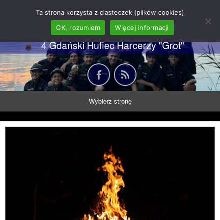
62 GDH "Orkan" im. gen.
Ta strona korzysta z ciasteczek (plików cookies)
Stanisława Sosabowskiego
OK, rozumiem
Więcej informacji
4 Gdański Hufiec Harcerzy "Grot"
Wybierz stronę