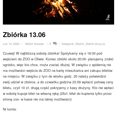
Zbiórka 13.06
cze 10, 2020
Nikifor Koseda
0
Kategorie:
Zbiórki
,
Zbiórki drużyny
Czuwaj! W najbliższą sobotę zbiórka! Spotykamy się o 16:00 pod
wejściem do ZOO w Oliwie. Koniec zbiórki około 20:00- planujemy zrobić
ognisko, więc kto chce, może zostać dłużej.
W związku z epidemią nie
ma możliwości wejścia do ZOO na kartę mieszkańca ani zakupu biletów
na miejscu. W związku z tym do wtorku godz. 20 należy potwierdzić
swój udział w zbiórce, a do czwartku godzina 23.59 wpłacić połowę ceny
biletu, czyli 10 zł, drugą część pokryjemy z kasy drużyny. Kto nie wpłaci
w sobotę kupuje bilet na własną rękę (25zł, bilet do kupienia tylko przez
stronę zoo- w kasie nie ma takiej możliwości)
Nr konta: