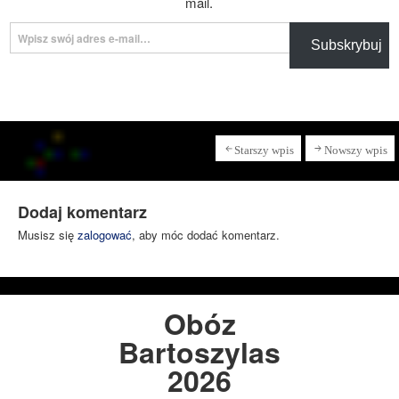
mail.
Wpisz swój adres e-mail…
Subskrybuj
Starszy wpis
Nowszy wpis
Dodaj komentarz
Musisz się
zalogować
, aby móc dodać komentarz.
Obóz
Bartoszylas
2026