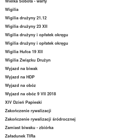
Wielka Sobota - warty
Wigilia
Wigilia drużyny 21.12
Wigilia drużyny 23 XII
Wigilia drużyny i opłatek okręgu
Wigilia drużyny i opłatek okręgu
Wigilia Hufca 19 XII
Wigilia Związku Drużyn
Wyjazd na biwak
Wyjazd na HDP
Wyjazd na obóz
Wyjazd na obóz 9 VII 2018
XIV Dzień Papieski
Zakończenie rywalizacji
Zakończenie rywalizacji śródrocznej
Zamiast biwaku - zbiórka
Załadunek TIRa