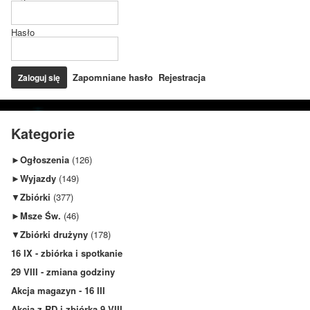
Hasło
Zapomniane hasło
Rejestracja
Kategorie
►
Ogłoszenia
(126)
►
Wyjazdy
(149)
▼
Zbiórki
(377)
►
Msze Św.
(46)
▼
Zbiórki drużyny
(178)
16 IX - zbiórka i spotkanie
29 VIII - zmiana godziny
Akcja magazyn - 16 III
Akcja z RD i zbiórka 9 VIII