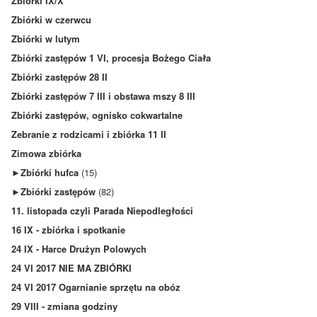
Zbiórki IX/X
Zbiórki w czerwcu
Zbiórki w lutym
Zbiórki zastępów 1 VI, procesja Bożego Ciała
Zbiórki zastępów 28 II
Zbiórki zastępów 7 III i obstawa mszy 8 III
Zbiórki zastępów, ognisko cokwartalne
Zebranie z rodzicami i zbiórka 11 II
Zimowa zbiórka
►
Zbiórki hufca
(15)
►
Zbiórki zastępów
(82)
11. listopada czyli Parada Niepodległości
16 IX - zbiórka i spotkanie
24 IX - Harce Drużyn Polowych
24 VI 2017 NIE MA ZBIÓRKI
24 VI 2017 Ogarnianie sprzętu na obóz
29 VIII - zmiana godziny