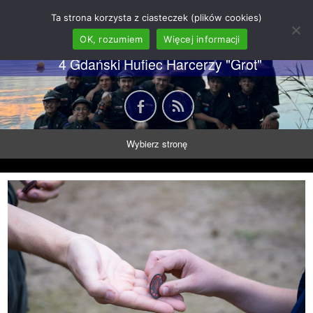
62 GDH "Orkan" im. gen.
Ta strona korzysta z ciasteczek (plików cookies)
Stanisława Sosabowskiego
OK, rozumiem
Więcej informacji
4 Gdański Hufiec Harcerzy "Grot"
Wybierz stronę