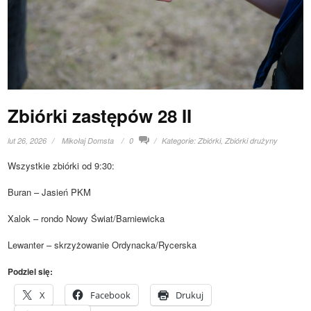
Zbiórki zastępów 28 II
lut 26, 2026
Mikołaj Domsta
0
Kategorie:
Zbiórki
,
Zbiórki drużyny
Wszystkie zbiórki od 9:30:
Buran – Jasień PKM
Xalok – rondo Nowy Świat/Barniewicka
Lewanter – skrzyżowanie Ordynacka/Rycerska
Podziel się:
X
Facebook
Drukuj