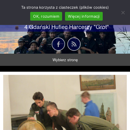
62 GDH "Orkan" im. gen.
Ta strona korzysta z ciasteczek (plików cookies)
Stanisława Sosabowskiego
OK, rozumiem
Więcej informacji
4 Gdański Hufiec Harcerzy "Grot"
Wybierz stronę