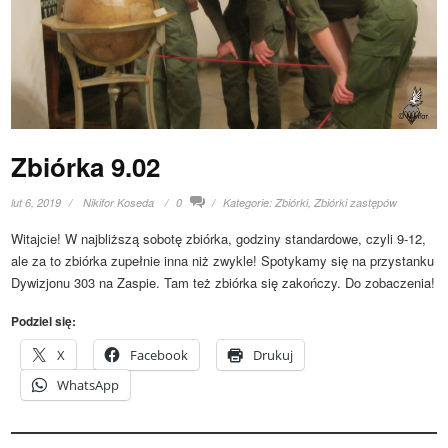
Zbiórka 9.02
lut 6, 2019
Nikifor Koseda
0
Kategorie:
Zbiórki
,
Zbiórki zastępów
Witajcie! W najbliższą sobotę zbiórka, godziny standardowe, czyli 9-12,
ale za to zbiórka zupełnie inna niż zwykle! Spotykamy się na przystanku
Dywizjonu 303 na Zaspie. Tam też zbiórka się zakończy. Do zobaczenia!
Podziel się:
X
Facebook
Drukuj
WhatsApp