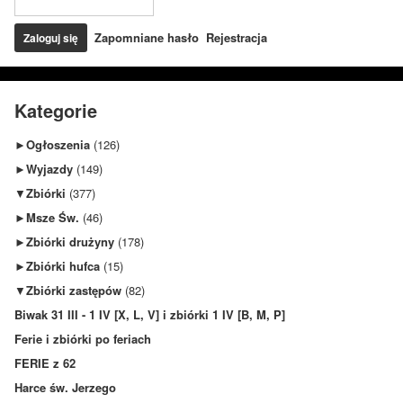
Zapomniane hasło
Rejestracja
Kategorie
►
Ogłoszenia
(126)
►
Wyjazdy
(149)
▼
Zbiórki
(377)
►
Msze Św.
(46)
►
Zbiórki drużyny
(178)
►
Zbiórki hufca
(15)
▼
Zbiórki zastępów
(82)
Biwak 31 III - 1 IV [X, L, V] i zbiórki 1 IV [B, M, P]
Ferie i zbiórki po feriach
FERIE z 62
Harce św. Jerzego