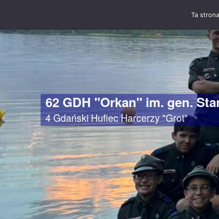
Ta strona
62 GDH "Orkan" im. gen. St
4 Gdański Hufiec Harcerzy "Grot"