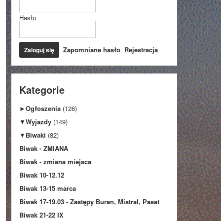
Hasło
Zapomniane hasło
Rejestracja
Kategorie
►
Ogłoszenia
(126)
▼
Wyjazdy
(149)
▼
Biwaki
(82)
Biwak - ZMIANA
Biwak - zmiana miejsca
Biwak 10-12.12
Biwak 13-15 marca
Biwak 17-19.03 - Zastępy Buran, Mistral, Pasat
Biwak 21-22 IX