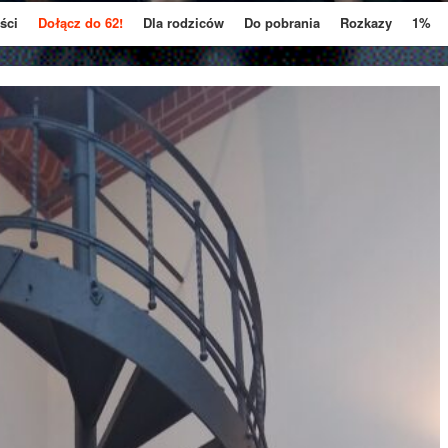
ści
Dołącz do 62!
Dla rodziców
Do pobrania
Rozkazy
1%