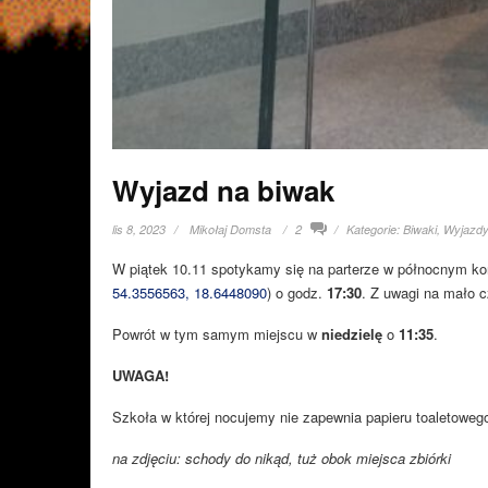
Wyjazd na biwak
lis 8, 2023
Mikołaj Domsta
2
Kategorie:
Biwaki
,
Wyjazd
W piątek 10.11 spotykamy się na parterze w północnym ko
54.3556563, 18.6448090
) o godz.
17:30
. Z uwagi na mało c
Powrót w tym samym miejscu w
niedzielę
o
11:35
.
UWAGA!
Szkoła w której nocujemy nie zapewnia papieru toaletoweg
na zdjęciu: schody do nikąd, tuż obok miejsca zbiórki