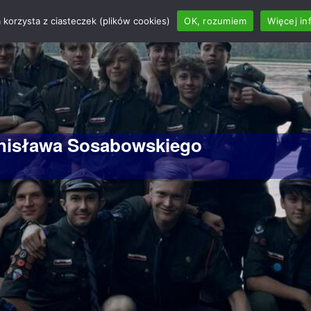
 korzysta z ciasteczek (plików cookies)
OK, rozumiem
Więcej in
anisława Sosabowskiego