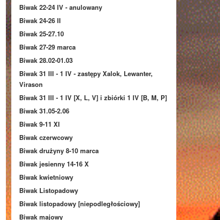
Biwak 22-24 IV - anulowany
Biwak 24-26 II
Biwak 25-27.10
Biwak 27-29 marca
Biwak 28.02-01.03
Biwak 31 III - 1 IV - zastępy Xalok, Lewanter,
Virason
Biwak 31 III - 1 IV [X, L, V] i zbiórki 1 IV [B, M, P]
Biwak 31.05-2.06
Biwak 9-11 XI
Biwak czerwcowy
Biwak drużyny 8-10 marca
Biwak jesienny 14-16 X
Biwak kwietniowy
Biwak Listopadowy
Biwak listopadowy [niepodległościowy]
Biwak majowy