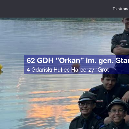
Ta strona
62 GDH "Orkan" im. gen. St
4 Gdański Hufiec Harcerzy "Grot"