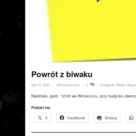
Powrót z biwaku
kwi 13, 2024
Mikołaj Domsta
2
Kategorie:
Biwaki
,
Wyja
Niedziela, godz 12:00 we Wrzeszczu, przy budynku dworc
Podziel się:
X
Facebook
Drukuj