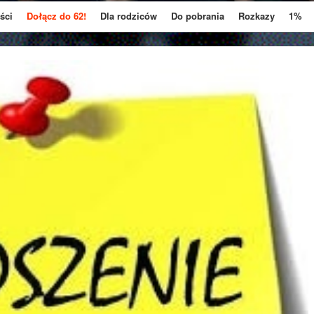
ści
Dołącz do 62!
Dla rodziców
Do pobrania
Rozkazy
1%