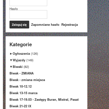
Hasło
Zapomniane hasło
Rejestracja
Kategorie
►
Ogłoszenia
(126)
▼
Wyjazdy
(149)
▼
Biwaki
(82)
Biwak - ZMIANA
Biwak - zmiana miejsca
Biwak 10-12.12
Biwak 13-15 marca
Biwak 17-19.03 - Zastępy Buran, Mistral, Pasat
Biwak 21-22 IX