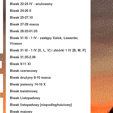
Biwak 22-24 IV - anulowany
Biwak 24-26 II
Biwak 25-27.10
Biwak 27-29 marca
Biwak 28.02-01.03
Biwak 31 III - 1 IV - zastępy Xalok, Lewanter,
Virason
Biwak 31 III - 1 IV [X, L, V] i zbiórki 1 IV [B, M, P]
Biwak 31.05-2.06
Biwak 9-11 XI
Biwak czerwcowy
Biwak drużyny 8-10 marca
Biwak jesienny 14-16 X
Biwak kwietniowy
Biwak Listopadowy
Biwak listopadowy [niepodległościowy]
Biwak majowy