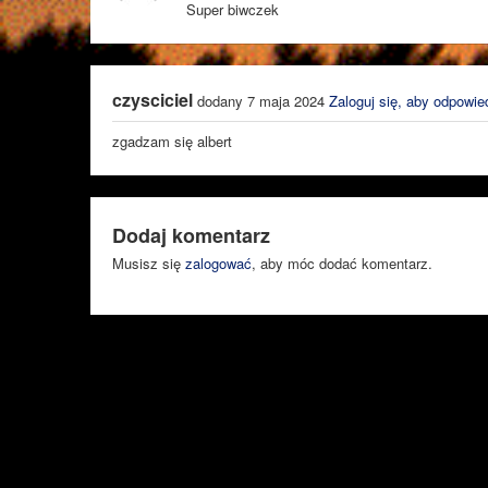
Super biwczek
czysciciel
dodany 7 maja 2024
Zaloguj się, aby odpowie
zgadzam się albert
Dodaj komentarz
Musisz się
zalogować
, aby móc dodać komentarz.