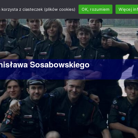
 korzysta z ciasteczek (plików cookies)
OK, rozumiem
Więcej in
anisława Sosabowskiego