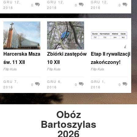
GRU 12,
GRU 12,
GRU 12,
0
0
0
2016
2016
2016
Harcerska Msza
Zbiórki zastępów
Etap II rywalizacji
św. 11 XII
10 XII
zakończony!
Filip Kula
Filip Kula
Filip Kula
GRU 7,
GRU 6,
GRU 1,
0
0
0
2016
2016
2016
Obóz
Bartoszylas
2026