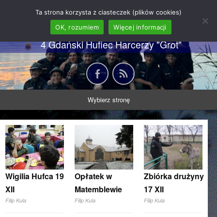
62 GDH "Orkan" im. gen.
Ta strona korzysta z ciasteczek (plików cookies)
Stanisława Sosabowskiego
OK, rozumiem
Więcej informacji
4 Gdański Hufiec Harcerzy "Grot"
Wybierz stronę
Wigilia Hufca 19
Opłatek w
Zbiórka drużyny
XII
Matemblewie
17 XII
Filip Kula
Filip Kula
Filip Kula