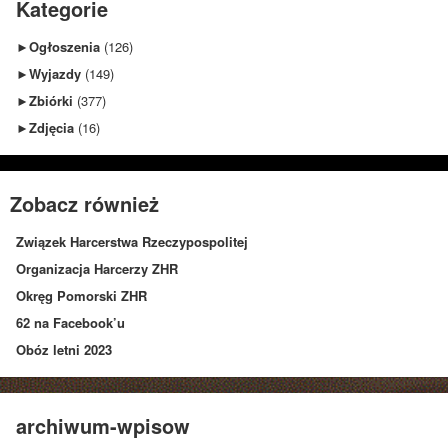
Kategorie
►
Ogłoszenia
(126)
►
Wyjazdy
(149)
►
Zbiórki
(377)
►
Zdjęcia
(16)
Zobacz również
Związek Harcerstwa Rzeczypospolitej
Organizacja Harcerzy ZHR
Okręg Pomorski ZHR
62 na Facebook’u
Obóz letni 2023
archiwum-wpisow