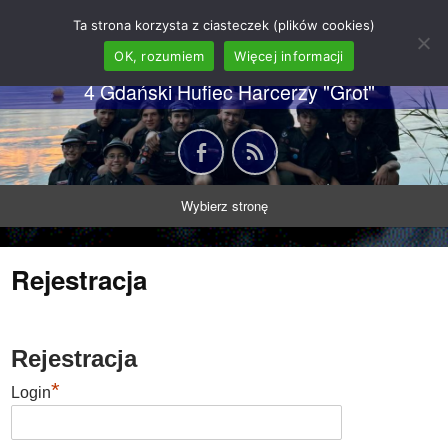
62 GDH "Orkan" im. gen.
Ta strona korzysta z ciasteczek (plików cookies)
Stanisława Sosabowskiego
OK, rozumiem
Więcej informacji
4 Gdański Hufiec Harcerzy "Grot"
Wybierz stronę
Rejestracja
Rejestracja
*
Login