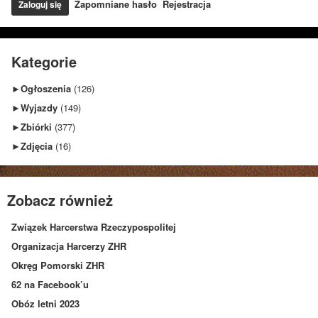
Zapomniane hasło
Rejestracja
Kategorie
►
Ogłoszenia
(126)
►
Wyjazdy
(149)
►
Zbiórki
(377)
►
Zdjęcia
(16)
Zobacz również
Związek Harcerstwa Rzeczypospolitej
Organizacja Harcerzy ZHR
Okręg Pomorski ZHR
62 na Facebook’u
Obóz letni 2023