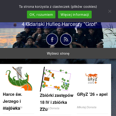
62 GDH "Orkan" im. gen.
Ta strona korzysta z ciasteczek (plików cookies)
Stanisława Sosabowskiego
OK, rozumiem
Więcej informacji
4 Gdański Hufiec Harcerzy "Grot"
Wybierz stronę
Harce św.
GRyZ ’26 + apel
Zbiórki zastępów
Jerzego i
18 IV i zbiórka
majówka
Mikołaj Domsta
Mikołaj Domsta
ZZu
Mikołaj Domsta