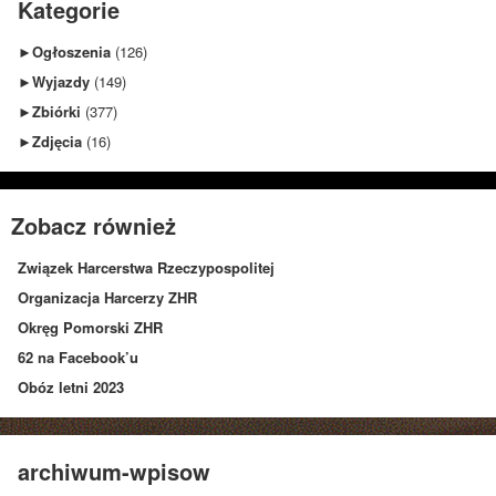
Kategorie
►
Ogłoszenia
(126)
►
Wyjazdy
(149)
►
Zbiórki
(377)
►
Zdjęcia
(16)
Zobacz również
Związek Harcerstwa Rzeczypospolitej
Organizacja Harcerzy ZHR
Okręg Pomorski ZHR
62 na Facebook’u
Obóz letni 2023
archiwum-wpisow