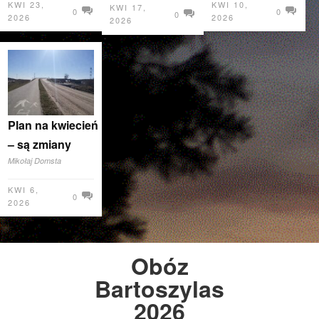
KWI 23,
KWI 10,
KWI 17,
0
0
0
2026
2026
2026
Plan na kwiecień
– są zmiany
Mikołaj Domsta
KWI 6,
0
2026
Obóz
Bartoszylas
2026