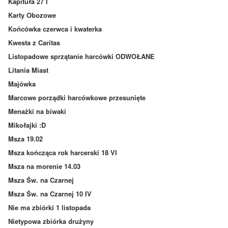
Kapituła 27 I
Karty Obozowe
Końcówka czerwca i kwaterka
Kwesta z Caritas
Listopadowe sprzątanie harcówki ODWOŁANE
Litania Miast
Majówka
Marcowe porządki harcówkowe przesunięte
Menażki na biwaki
Mikołajki :D
Msza 19.02
Msza kończąca rok harcerski 18 VI
Msza na morenie 14.03
Msza Św. na Czarnej
Msza Św. na Czarnej 10 IV
Nie ma zbiórki 1 listopada
Nietypowa zbiórka drużyny