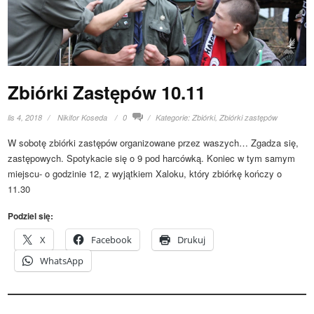
Zbiórki Zastępów 10.11
lis 4, 2018
Nikifor Koseda
0
Kategorie:
Zbiórki
,
Zbiórki zastępów
W sobotę zbiórki zastępów organizowane przez waszych… Zgadza się,
zastępowych. Spotykacie się o 9 pod harcówką. Koniec w tym samym
miejscu- o godzinie 12, z wyjątkiem Xaloku, który zbiórkę kończy o
11.30
Podziel się:
X
Facebook
Drukuj
WhatsApp