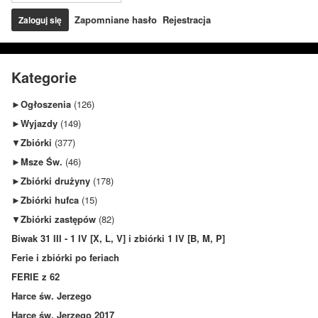
Zapomniane hasło
Rejestracja
Kategorie
►
Ogłoszenia
(126)
►
Wyjazdy
(149)
▼
Zbiórki
(377)
►
Msze Św.
(46)
►
Zbiórki drużyny
(178)
►
Zbiórki hufca
(15)
▼
Zbiórki zastępów
(82)
Biwak 31 III - 1 IV [X, L, V] i zbiórki 1 IV [B, M, P]
Ferie i zbiórki po feriach
FERIE z 62
Harce św. Jerzego
Harce św. Jerzego 2017