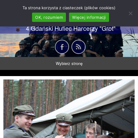
62 GDH "Orkan" im. gen.
Ta strona korzysta z ciasteczek (plików cookies)
Stanisława Sosabowskiego
OK, rozumiem
Więcej informacji
4 Gdański Hufiec Harcerzy "Grot"
Wybierz stronę