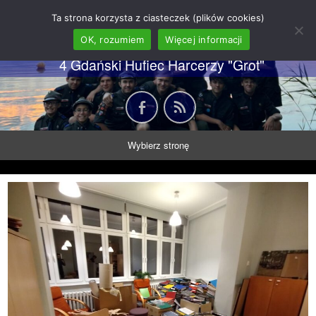
62 GDH "Orkan" im. gen.
Ta strona korzysta z ciasteczek (plików cookies)
Stanisława Sosabowskiego
OK, rozumiem
Więcej informacji
4 Gdański Hufiec Harcerzy "Grot"
Wybierz stronę