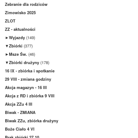
Zebranie dla rodziców
Zimowisko 2025
ZLOT
ZZ - aktualności
►
Wyjazdy
(149)
▼
Zbiórki
(377)
►
Msze Św.
(46)
▼
Zbiórki drużyny
(178)
16 IX - zbiórka i spotkanie
29 VIII - zmiana godziny
Akcja magazyn - 16 III
Akcja z RD i zbiórka 9 VIII
Akcja ZZu 4 III
Biwak - ZMIANA
Biwak ZZu, zbiórka drużyny
Boże Ciało 4 VI
Brak zbiórki 27.10