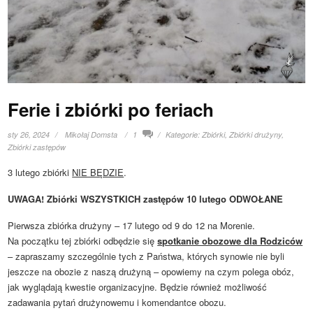
Ferie i zbiórki po feriach
sty 26, 2024
Mikołaj Domsta
1
Kategorie:
Zbiórki
,
Zbiórki drużyny
,
Zbiórki zastępów
3 lutego zbiórki
NIE BĘDZIE
.
UWAGA! Zbiórki WSZYSTKICH zastępów 10 lutego ODWOŁANE
Pierwsza zbiórka drużyny – 17 lutego od 9 do 12 na Morenie.
Na początku tej zbiórki odbędzie się
spotkanie obozowe dla Rodziców
– zapraszamy szczególnie tych z Państwa, których synowie nie byli
jeszcze na obozie z naszą drużyną – opowiemy na czym polega obóz,
jak wyglądają kwestie organizacyjne. Będzie również możliwość
zadawania pytań drużynowemu i komendantce obozu.