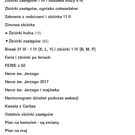
Zbiórki zastępów 7 III i obstawa mszy 8 III
Zbiórki zastępów, ognisko cokwartalne
Zebranie z rodzicami i zbiórka 11 II
Zimowa zbiórka
►
Zbiórki hufca
(15)
▼
Zbiórki zastępów
(82)
Biwak 31 III - 1 IV [X, L, V] i zbiórki 1 IV [B, M, P]
Ferie i zbiórki po feriach
FERIE z 62
Harce św. Jerzego
Harce św. Jerzego 2017
Harce św. Jerzego i majówka
Harmonogram działań podczas wakacji
Kwesta z Caritas
Ostatnie zbiórki zastępów
Plan na kwiecień - są zmiany
Plan na maj