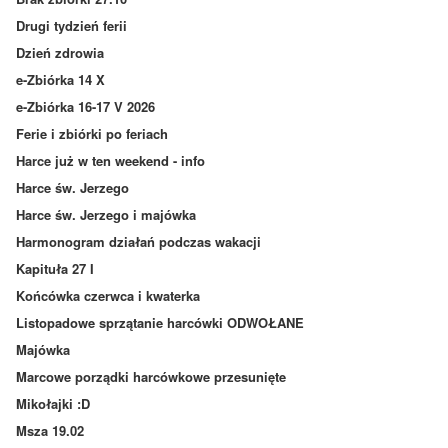
Drugi tydzień ferii
Dzień zdrowia
e-Zbiórka 14 X
e-Zbiórka 16-17 V 2026
Ferie i zbiórki po feriach
Harce już w ten weekend - info
Harce św. Jerzego
Harce św. Jerzego i majówka
Harmonogram działań podczas wakacji
Kapituła 27 I
Końcówka czerwca i kwaterka
Listopadowe sprzątanie harcówki ODWOŁANE
Majówka
Marcowe porządki harcówkowe przesunięte
Mikołajki :D
Msza 19.02