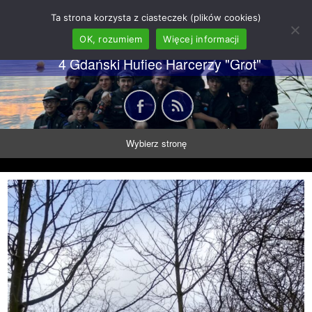
62 GDH "Orkan" im. gen.
Ta strona korzysta z ciasteczek (plików cookies)
Stanisława Sosabowskiego
OK, rozumiem
Więcej informacji
4 Gdański Hufiec Harcerzy "Grot"
Wybierz stronę