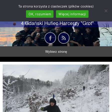
62 GDH "Orkan" im. gen.
Ta strona korzysta z ciasteczek (plików cookies)
Stanisława Sosabowskiego
OK, rozumiem
Więcej informacji
4 Gdański Hufiec Harcerzy "Grot"
Wybierz stronę