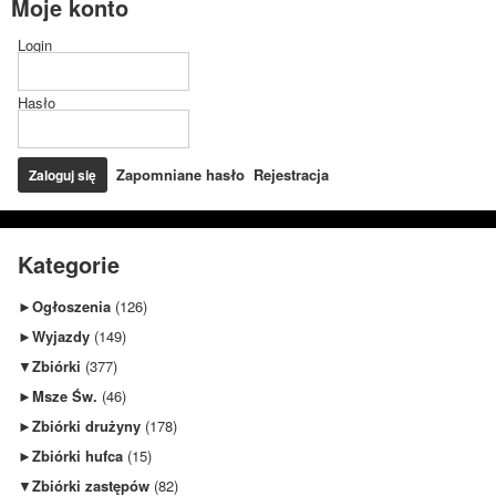
Moje konto
Login
Hasło
Zapomniane hasło
Rejestracja
Kategorie
►
Ogłoszenia
(126)
►
Wyjazdy
(149)
▼
Zbiórki
(377)
►
Msze Św.
(46)
►
Zbiórki drużyny
(178)
►
Zbiórki hufca
(15)
▼
Zbiórki zastępów
(82)