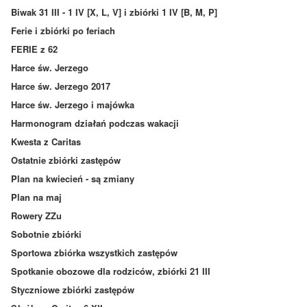
Biwak 31 III - 1 IV [X, L, V] i zbiórki 1 IV [B, M, P]
Ferie i zbiórki po feriach
FERIE z 62
Harce św. Jerzego
Harce św. Jerzego 2017
Harce św. Jerzego i majówka
Harmonogram działań podczas wakacji
Kwesta z Caritas
Ostatnie zbiórki zastępów
Plan na kwiecień - są zmiany
Plan na maj
Rowery ZZu
Sobotnie zbiórki
Sportowa zbiórka wszystkich zastępów
Spotkanie obozowe dla rodziców, zbiórki 21 III
Styczniowe zbiórki zastępów