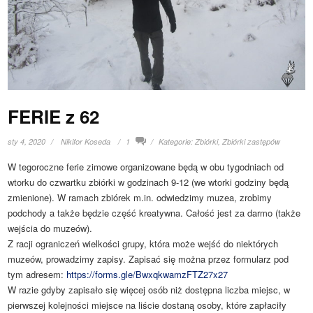
FERIE z 62
sty 4, 2020
Nikifor Koseda
1
Kategorie:
Zbiórki
,
Zbiórki zastępów
W tegoroczne ferie zimowe organizowane będą w obu tygodniach od
wtorku do czwartku zbiórki w godzinach 9-12 (we wtorki godziny będą
zmienione). W ramach zbiórek m.in. odwiedzimy muzea, zrobimy
podchody a także będzie część kreatywna. Całość jest za darmo (także
wejścia do muzeów).
Z racji ograniczeń wielkości grupy, która może wejść do niektórych
muzeów, prowadzimy zapisy. Zapisać się można przez formularz pod
tym adresem:
https://forms.gle/BwxqkwamzFTZ27x27
W razie gdyby zapisało się więcej osób niż dostępna liczba miejsc, w
pierwszej kolejności miejsce na liście dostaną osoby, które zapłaciły