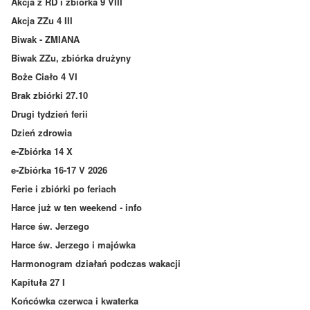
Akcja z RD i zbiórka 9 VIII
Akcja ZZu 4 III
Biwak - ZMIANA
Biwak ZZu, zbiórka drużyny
Boże Ciało 4 VI
Brak zbiórki 27.10
Drugi tydzień ferii
Dzień zdrowia
e-Zbiórka 14 X
e-Zbiórka 16-17 V 2026
Ferie i zbiórki po feriach
Harce już w ten weekend - info
Harce św. Jerzego
Harce św. Jerzego i majówka
Harmonogram działań podczas wakacji
Kapituła 27 I
Końcówka czerwca i kwaterka