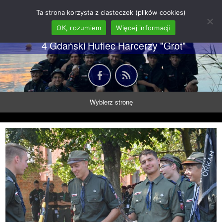
62 GDH "Orkan" im. gen.
Ta strona korzysta z ciasteczek (plików cookies)
Stanisława Sosabowskiego
OK, rozumiem
Więcej informacji
4 Gdański Hufiec Harcerzy "Grot"
Wybierz stronę