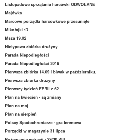
Listopadowe sprzątanie harcówki ODWOŁANE
Majówka
Marcowe porządki harcówkowe przesunięte
Mikołajki :D
Msza 19.02
Nietypowa zbiórka drużyny
Parada Niepodległości
Parada Niepodległości 2016
Pierwsza zbiórka 14.09 i biwak w październiku.
Pierwsza zbiórka drużyny
Pierwszy tydzień FERII z 62
Plan na kwiecień - są zmiany
Plan na maj
Plan na sierpień
Polscy Spadochroniarze - gra terenowa
Porządki w magazynie 31 lipca
Pożegnanie wakacji - 29/30 VIII