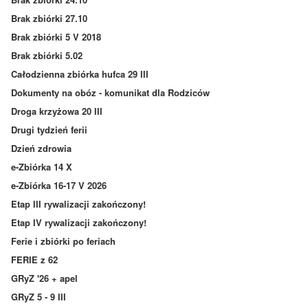
Brak zbiórki 27.10
Brak zbiórki 5 V 2018
Brak zbiórki 5.02
Całodzienna zbiórka hufca 29 III
Dokumenty na obóz - komunikat dla Rodziców
Droga krzyżowa 20 III
Drugi tydzień ferii
Dzień zdrowia
e-Zbiórka 14 X
e-Zbiórka 16-17 V 2026
Etap III rywalizacji zakończony!
Etap IV rywalizacji zakończony!
Ferie i zbiórki po feriach
FERIE z 62
GRyZ '26 + apel
GRyZ 5 - 9 III