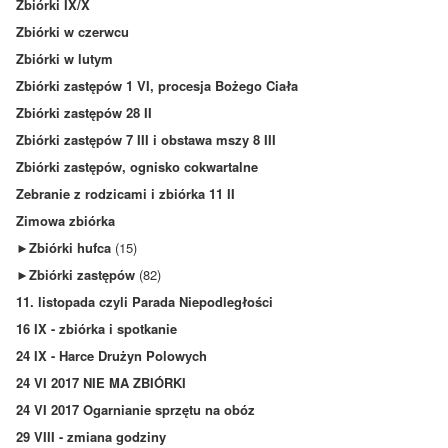
Zbiórki IX/X
Zbiórki w czerwcu
Zbiórki w lutym
Zbiórki zastępów 1 VI, procesja Bożego Ciała
Zbiórki zastępów 28 II
Zbiórki zastępów 7 III i obstawa mszy 8 III
Zbiórki zastępów, ognisko cokwartalne
Zebranie z rodzicami i zbiórka 11 II
Zimowa zbiórka
►
Zbiórki hufca
(15)
►
Zbiórki zastępów
(82)
11. listopada czyli Parada Niepodległości
16 IX - zbiórka i spotkanie
24 IX - Harce Drużyn Polowych
24 VI 2017 NIE MA ZBIÓRKI
24 VI 2017 Ogarnianie sprzętu na obóz
29 VIII - zmiana godziny