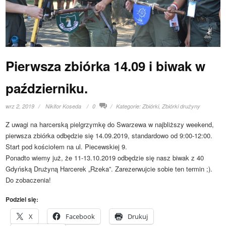
Pierwsza zbiórka 14.09 i biwak w
październiku.
wrz 2, 2019
Nikifor Koseda
0
Kategorie:
Zbiórki
,
Zbiórki drużyny
Z uwagi na harcerską pielgrzymkę do Swarzewa w najbliższy weekend,
pierwsza zbiórka odbędzie się 14.09.2019, standardowo od 9:00-12:00.
Start pod kościołem na ul. Piecewskiej 9.
Ponadto wiemy już, że 11-13.10.2019 odbędzie się nasz biwak z 40
Gdyńską Drużyną Harcerek „Rzeka”. Zarezerwujcie sobie ten termin ;).
Do zobaczenia!
Podziel się:
X
Facebook
Drukuj