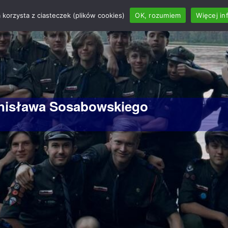
 korzysta z ciasteczek (plików cookies)
OK, rozumiem
Więcej in
anisława Sosabowskiego