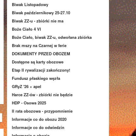
Biwak Listopadowy
Biwak październikowy 25-27.10
Biwak ZZ-u - zbiórki nie ma
Boże Ciało 4 VI
Boże Ciało, biwak ZZ-u, odwołana zbiórka
Brak mszy na Czarnej w ferie
DOKUMENTY PRZED OBOZEM
Dostępne są karty obozowe
Etap II rywalizacji zakończony!
Fundusz płaskiego węzła
GRyZ '26 + apel
Harce ZZ-ów - zbiórki nie będzie
HDP - Osowa 2025
II rata obozowa - przypomnienie
Informacje co do obozu 2020
Informacje co do odwiedzin
Informacje o obozie