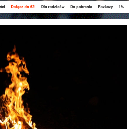
ści
Dołącz do 62!
Dla rodziców
Do pobrania
Rozkazy
1%