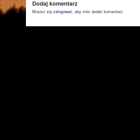
Dodaj komentarz
Musisz się
zalogować
, aby móc dodać komentarz.