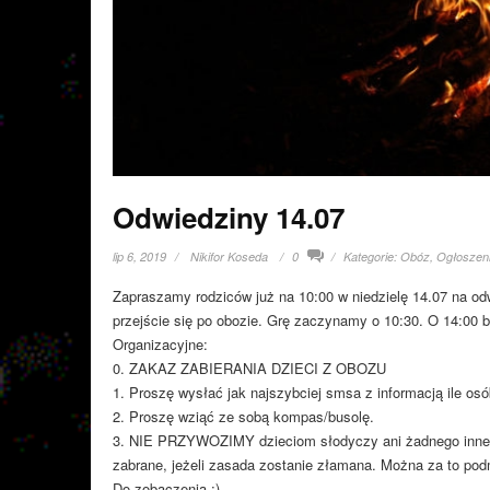
Odwiedziny 14.07
lip 6, 2019
Nikifor Koseda
0
Kategorie:
Obóz
,
Ogłoszen
Zapraszamy rodziców już na 10:00 w niedzielę 14.07 na odw
przejście się po obozie. Grę zaczynamy o 10:30. O 14:00 b
Organizacyjne:
0. ZAKAZ ZABIERANIA DZIECI Z OBOZU
1. Proszę wysłać jak najszybciej smsa z informacją ile os
2. Proszę wziąć ze sobą kompas/busolę.
3. NIE PRZYWOZIMY dzieciom słodyczy ani żadnego innego 
zabrane, jeżeli zasada zostanie złamana. Można za to pod
Do zobaczenia ;)