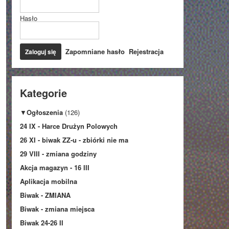
Hasło
Zapomniane hasło
Rejestracja
Kategorie
▼
Ogłoszenia
(126)
24 IX - Harce Drużyn Polowych
26 XI - biwak ZZ-u - zbiórki nie ma
29 VIII - zmiana godziny
Akcja magazyn - 16 III
Aplikacja mobilna
Biwak - ZMIANA
Biwak - zmiana miejsca
Biwak 24-26 II