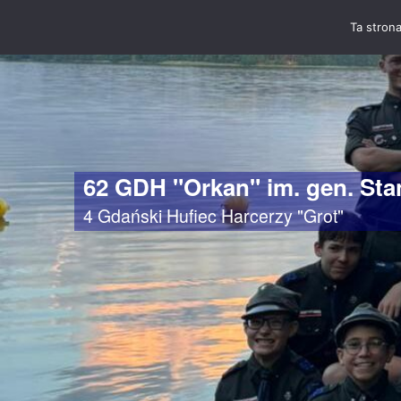
Ta strona
62 GDH "Orkan" im. gen. St
4 Gdański Hufiec Harcerzy "Grot"