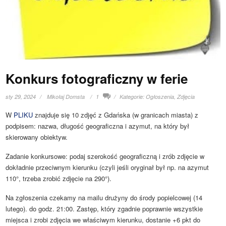
Konkurs fotograficzny w ferie
sty 29, 2024
Mikołaj Domsta
1
Kategorie:
Ogłoszenia
,
Zdjęcia
W
PLIKU
znajduje się 10 zdjęć z Gdańska (w granicach miasta) z
podpisem: nazwa, długość geograficzna i azymut, na który był
skierowany obiektyw.
Zadanie konkursowe: podaj szerokość geograficzną i zrób zdjęcie w
dokładnie przeciwnym kierunku (czyli jeśli oryginał był np. na azymut
110°, trzeba zrobić zdjęcie na 290°).
Na zgłoszenia czekamy na mailu drużyny do środy popielcowej (14
lutego). do godz. 21:00. Zastęp, który zgadnie poprawnie wszystkie
miejsca i zrobi zdjęcia we właściwym kierunku, dostanie +6 pkt do