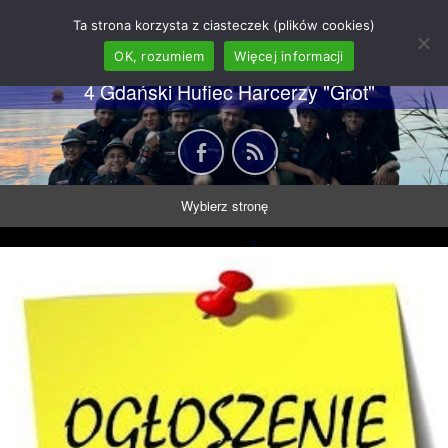
62 GDH "Orkan" im. gen.
Ta strona korzysta z ciasteczek (plików cookies)
Stanisława Sosabowskiego
OK, rozumiem
Więcej informacji
4 Gdański Hufiec Harcerzy "Grot"
Wybierz stronę