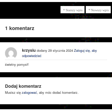
Starszy wpis
Nowszy wpis
1 komentarz
krzysiu
dodany 29 stycznia 2024
Zaloguj się, aby
odpowiedzieć
świetny pomysł!
Dodaj komentarz
Musisz się
zalogować
, aby móc dodać komentarz.