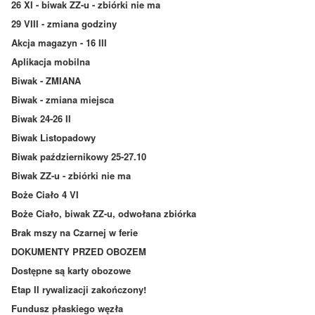
26 XI - biwak ZZ-u - zbiórki nie ma
29 VIII - zmiana godziny
Akcja magazyn - 16 III
Aplikacja mobilna
Biwak - ZMIANA
Biwak - zmiana miejsca
Biwak 24-26 II
Biwak Listopadowy
Biwak październikowy 25-27.10
Biwak ZZ-u - zbiórki nie ma
Boże Ciało 4 VI
Boże Ciało, biwak ZZ-u, odwołana zbiórka
Brak mszy na Czarnej w ferie
DOKUMENTY PRZED OBOZEM
Dostępne są karty obozowe
Etap II rywalizacji zakończony!
Fundusz płaskiego węzła