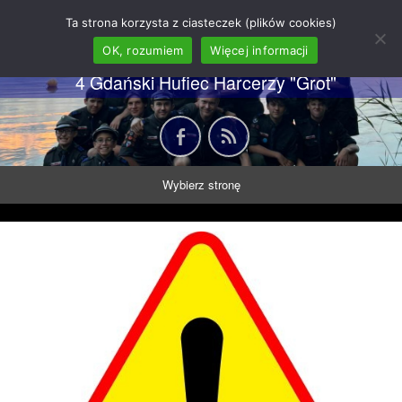
62 GDH "Orkan" im. gen.
Ta strona korzysta z ciasteczek (plików cookies)
Stanisława Sosabowskiego
OK, rozumiem
Więcej informacji
4 Gdański Hufiec Harcerzy "Grot"
Wybierz stronę