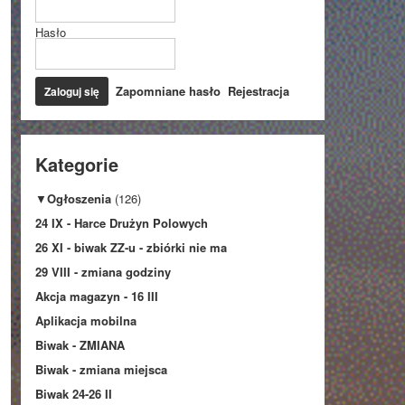
Hasło
Zapomniane hasło
Rejestracja
Kategorie
▼
Ogłoszenia
(126)
24 IX - Harce Drużyn Polowych
26 XI - biwak ZZ-u - zbiórki nie ma
29 VIII - zmiana godziny
Akcja magazyn - 16 III
Aplikacja mobilna
Biwak - ZMIANA
Biwak - zmiana miejsca
Biwak 24-26 II