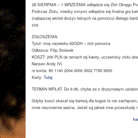
28 SIERPNIA – 1 WRZEŚNIA odbędzie się Zlot Okręgu Po
Podczas Zlotu, miedzy inmymi odbędzie się finalna gra 
(najlepszej wśród drużyn leśnych na pomorzu) dlatego ba
zlot.
ZGŁOSZENIA:
Tytuł: imię nazwisko 62GDH – zlot pomorza
Odbiorca: Filip Stolarek
KOSZT: 200 PLN (w ramach tej kwoty, uczestnicy zlotu dost
Nansen Andy IV)
nr konta: 80 1140 2004 0000 3502 7795 9550
Karty:
Tutaj
TERMIN WPŁAT: Do 9.06, chyba że z drużynowym ustalono
Gdyby koszt okazał się barierą dla kogoś to nie zachęcam
mnie niezmiernie ważne. Jeżeli są jakieś inne przeszkody 
ka