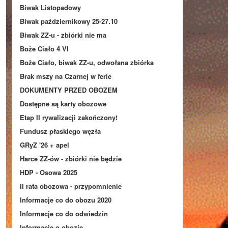
Biwak Listopadowy
Biwak październikowy 25-27.10
Biwak ZZ-u - zbiórki nie ma
Boże Ciało 4 VI
Boże Ciało, biwak ZZ-u, odwołana zbiórka
Brak mszy na Czarnej w ferie
DOKUMENTY PRZED OBOZEM
Dostępne są karty obozowe
Etap II rywalizacji zakończony!
Fundusz płaskiego węzła
GRyZ '26 + apel
Harce ZZ-ów - zbiórki nie będzie
HDP - Osowa 2025
II rata obozowa - przypomnienie
Informacje co do obozu 2020
Informacje co do odwiedzin
Informacje o obozie