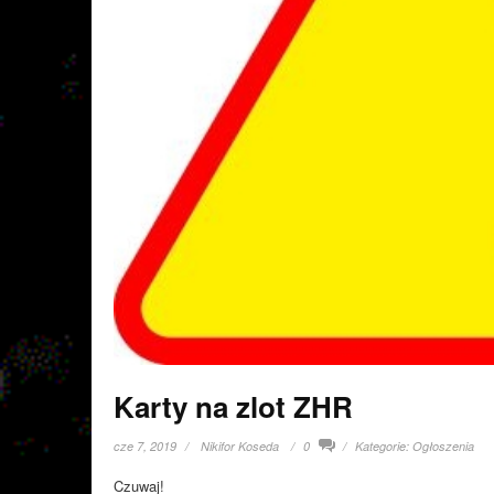
Karty na zlot ZHR
cze 7, 2019
Nikifor Koseda
0
Kategorie:
Ogłoszenia
Czuwaj!