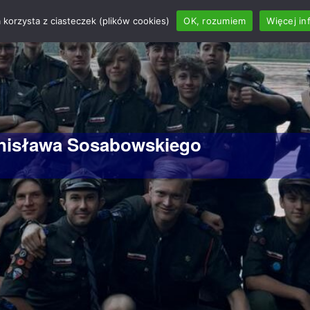
 korzysta z ciasteczek (plików cookies)
OK, rozumiem
Więcej in
anisława Sosabowskiego