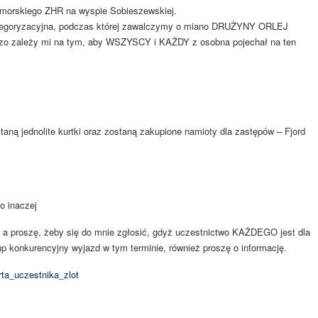
morskiego ZHR na wyspie Sobieszewskiej.
kategoryzacyjna, podczas której zawalczymy o miano DRUŻYNY ORLEJ
rdzo zależy mi na tym, aby WSZYSCY i KAŻDY z osobna pojechał na ten
aną jednolite kurtki oraz zostaną zakupione namioty dla zastępów – Fjord
 inaczej
, a proszę, żeby się do mnie zgłosić, gdyż uczestnictwo KAŻDEGO jest dla
np konkurencyjny wyjazd w tym terminie, również proszę o informację.
rta_uczestnika_zlot