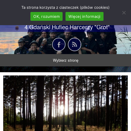
62 GDH "Orkan" im. gen.
Ta strona korzysta z ciasteczek (plików cookies)
Stanisława Sosabowskiego
OK, rozumiem
Więcej informacji
4 Gdański Hufiec Harcerzy "Grot"
Wybierz stronę