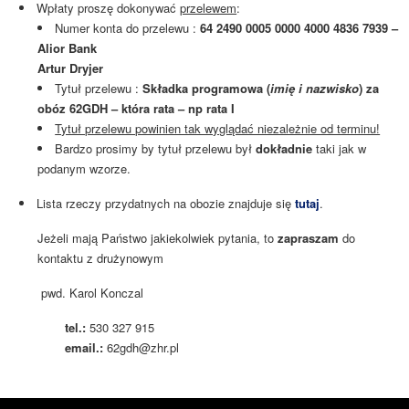
Wpłaty proszę dokonywać
przelewem
:
Numer konta do przelewu
:
64 2490 0005 0000 4000 4836 7939 –
Alior Bank
Artur Dryjer
Tytuł przelewu :
Składka programowa (
imię i nazwisko
) za
obóz 62GDH – która rata – np rata I
Tytuł przelewu powinien tak wyglądać niezależnie od terminu!
Bardzo prosimy by tytuł przelewu był
dokładnie
taki jak w
podanym wzorze.
Lista rzeczy przydatnych na obozie znajduje się
tutaj
.
Jeżeli mają Państwo jakiekolwiek pytania, to
zapraszam
do
kontaktu z drużynowym
pwd. Karol Konczal
tel.:
530 327 915
email.:
62gdh@zhr.pl