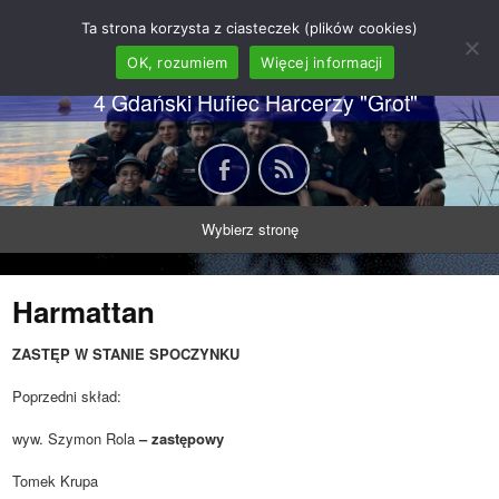
62 GDH "Orkan" im. gen.
Ta strona korzysta z ciasteczek (plików cookies)
Stanisława Sosabowskiego
OK, rozumiem
Więcej informacji
4 Gdański Hufiec Harcerzy "Grot"
Wybierz stronę
Harmattan
ZASTĘP W STANIE SPOCZYNKU
Poprzedni skład:
wyw. Szymon Rola
– zastępowy
Tomek Krupa