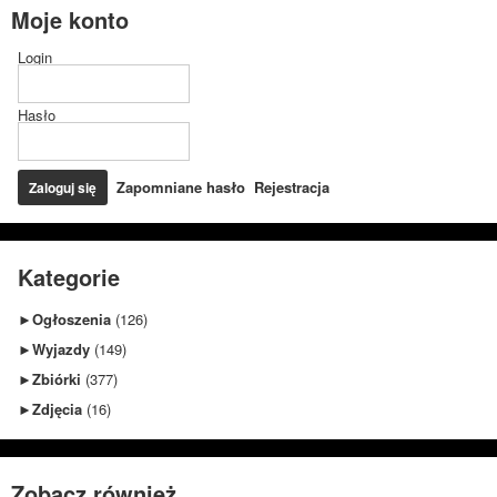
Moje konto
Login
Hasło
Zapomniane hasło
Rejestracja
Kategorie
►
Ogłoszenia
(126)
►
Wyjazdy
(149)
►
Zbiórki
(377)
►
Zdjęcia
(16)
Zobacz również