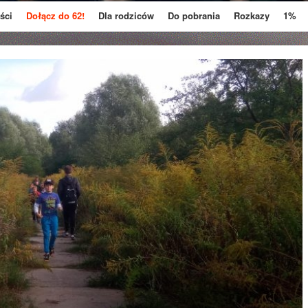
ści
Dołącz do 62!
Dla rodziców
Do pobrania
Rozkazy
1%