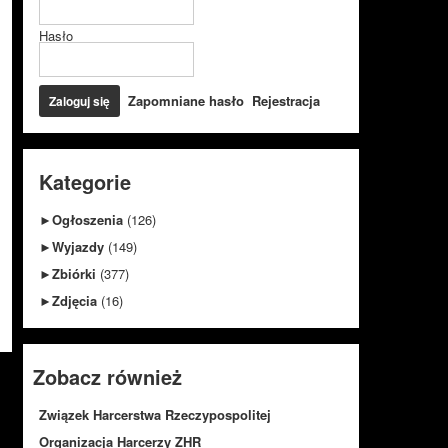
Hasło
Zapomniane hasło
Rejestracja
Kategorie
►
Ogłoszenia
(126)
►
Wyjazdy
(149)
►
Zbiórki
(377)
►
Zdjęcia
(16)
Zobacz również
Związek Harcerstwa Rzeczypospolitej
Organizacja Harcerzy ZHR