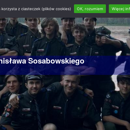
 korzysta z ciasteczek (plików cookies)
OK, rozumiem
Więcej in
anisława Sosabowskiego