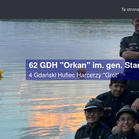
Ta strona
62 GDH "Orkan" im. gen. St
4 Gdański Hufiec Harcerzy "Grot"